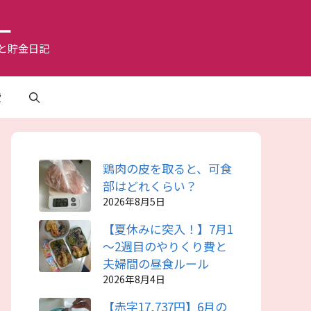
ー
と貯金日記
費
鶏肉の皮を取ると、可食
部はどれくらい？
2026年8月5日
【夏休みに突入！】7月1
～2週目のやりくり費と
夫婦間の昼食ルール
2026年8月4日
【赤字17,737円】6月の