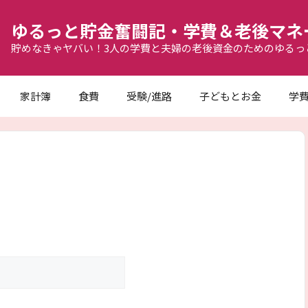
ゆるっと貯金奮闘記・学費＆老後マネ
貯めなきゃヤバい！3人の学費と夫婦の老後資金のためのゆるっ
家計簿
食費
受験/進路
子どもとお金
学