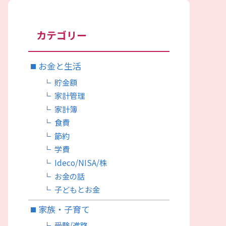
カテゴリー
お金と生活
貯金額
家計管理
家計簿
食費
節約
学費
Ideco/NISA/株
お金の話
子どもとお金
家族・子育て
受験/進路