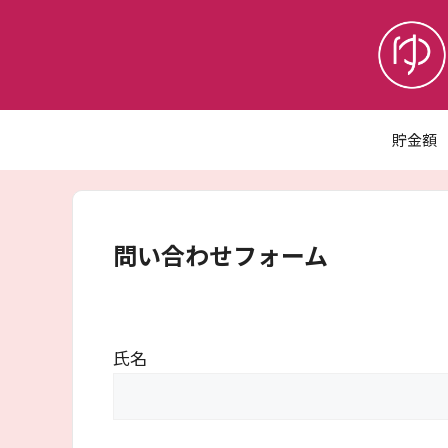
コ
ン
テ
ン
ツ
へ
貯金額
ス
キ
ッ
プ
問い合わせフォーム
氏名