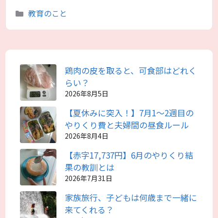
カ
教育のこと
テ
ゴ
リ
ー
鶏肉の皮を取ると、可食部はどれく
らい？
2026年8月5日
【夏休みに突入！】7月1～2週目の
やりくり費と夫婦間の昼食ルール
2026年8月4日
【赤字17,737円】6月のやりくり結
果の教訓とは
2026年7月31日
家族旅行、子どもは何歳まで一緒に
来てくれる？