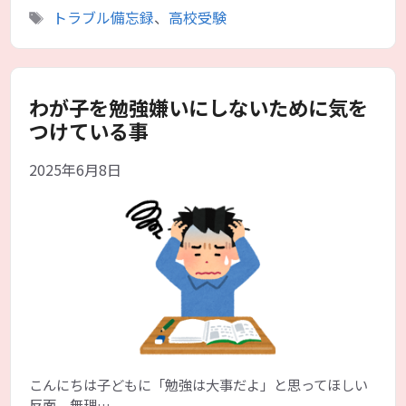
テ
タ
トラブル備忘録
、
高校受験
ゴ
グ
リ
ー
わが子を勉強嫌いにしないために気を
つけている事
2025年6月8日
こんにちは子どもに「勉強は大事だよ」と思ってほしい
反面、無理…