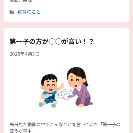
カ
教育のこと
テ
ゴ
リ
ー
第一子の方が◯◯が高い！？
2025年4月3日
先日見た動画の中でこんなことを言っていた「第一子の
ほうが基本…