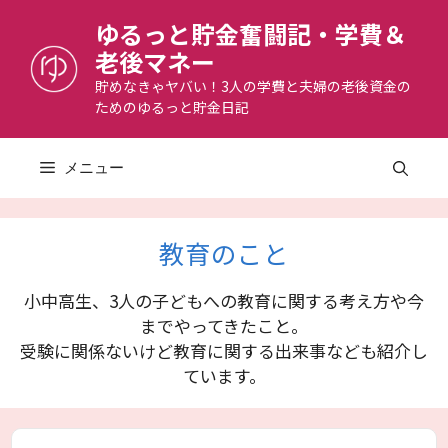
コ
ゆるっと貯金奮闘記・学費＆
ン
老後マネー
テ
ン
貯めなきゃヤバい！3人の学費と夫婦の老後資金の
ためのゆるっと貯金日記
ツ
へ
ス
メニュー
キ
ッ
プ
教育のこと
小中高生、3人の子どもへの教育に関する考え方や今
までやってきたこと。
受験に関係ないけど教育に関する出来事なども紹介し
ています。