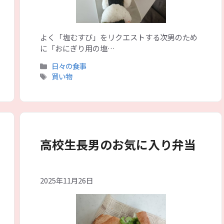
よく「塩むすび」をリクエストする次男のため
に「おにぎり用の塩…
カ
日々の食事
テ
タ
買い物
ゴ
グ
リ
ー
高校生長男のお気に入り弁当
2025年11月26日