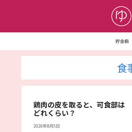
コ
ン
テ
ン
ツ
へ
貯金額
ス
キ
ッ
食
プ
鶏肉の皮を取ると、可食部は
どれくらい？
2026年8月5日