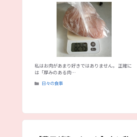
私はお肉があまり好きではありません。 正確に
は「厚みのある肉…
カ
日々の食事
テ
ゴ
リ
ー