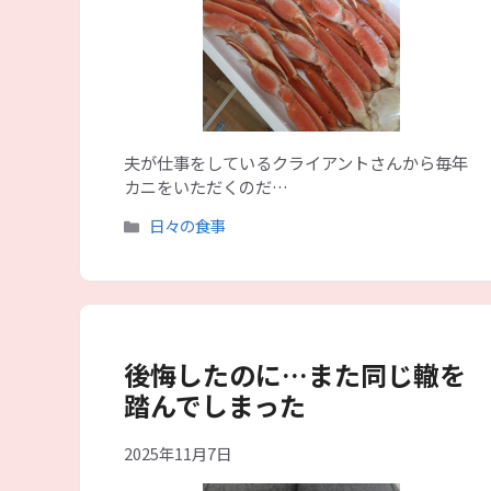
夫が仕事をしているクライアントさんから毎年
カニをいただくのだ…
カ
日々の食事
テ
ゴ
リ
ー
後悔したのに…また同じ轍を
踏んでしまった
2025年11月7日