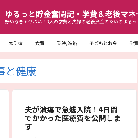
ゆるっと貯金奮闘記・学費＆老後マネ
貯めなきゃヤバい！3人の学費と夫婦の老後資金のためのゆるっ
家計簿
食費
受験/進路
子どもとお金
学
事と健康
夫が潰瘍で急遽入院！4日間
でかかった医療費を公開しま
す