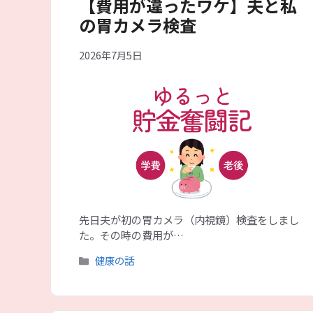
【費用が違ったワケ】夫と私
の胃カメラ検査
2026年7月5日
先日夫が初の胃カメラ（内視鏡）検査をしまし
た。その時の費用が…
カ
健康の話
テ
ゴ
リ