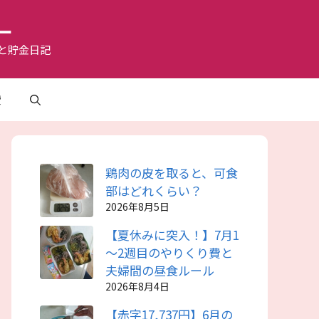
ー
と貯金日記
費
鶏肉の皮を取ると、可食
部はどれくらい？
2026年8月5日
【夏休みに突入！】7月1
～2週目のやりくり費と
夫婦間の昼食ルール
2026年8月4日
【赤字17,737円】6月の