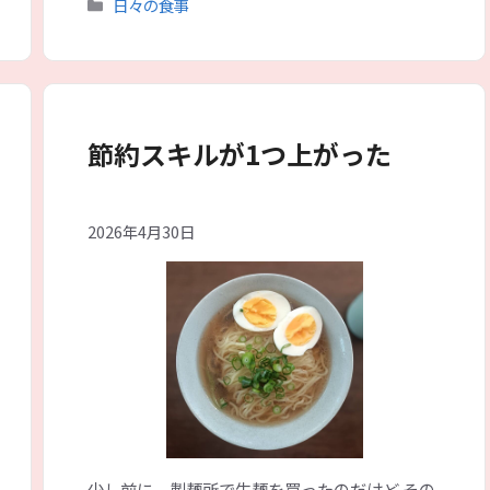
カ
日々の食事
テ
ゴ
リ
ー
節約スキルが1つ上がった
2026年4月30日
少し前に、製麺所で生麺を買ったのだけど その