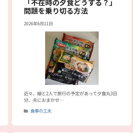
「不在時の夕食どうする？」
問題を乗り切る方法
2026年6月11日
近々、娘と2人で旅行の予定があって夕食丸3日
分、夫におまかせ…
カ
食事の工夫
テ
ゴ
リ