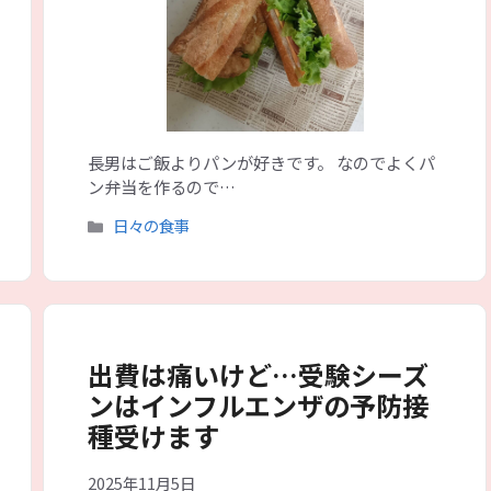
長男はご飯よりパンが好きです。 なのでよくパ
ン弁当を作るので…
カ
日々の食事
テ
ゴ
リ
ー
出費は痛いけど…受験シーズ
ンはインフルエンザの予防接
種受けます
2025年11月5日