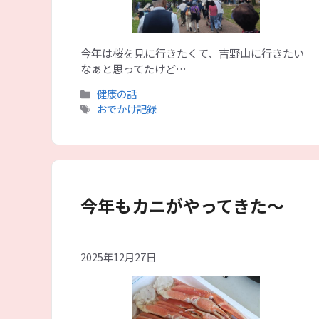
今年は桜を見に行きたくて、吉野山に行きたい
なぁと思ってたけど…
カ
健康の話
テ
タ
おでかけ記録
ゴ
グ
リ
ー
今年もカニがやってきた～
2025年12月27日