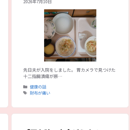
2026年7月10日
先日夫が入院をしました。 胃カメラで見つけた
十二指腸潰瘍が原…
カ
健康の話
テ
タ
財布が痛い
ゴ
グ
リ
ー