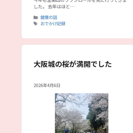
した。 去年はほと…
カ
健康の話
テ
タ
おでかけ記録
ゴ
グ
リ
ー
大阪城の桜が満開でした
2026年4月6日