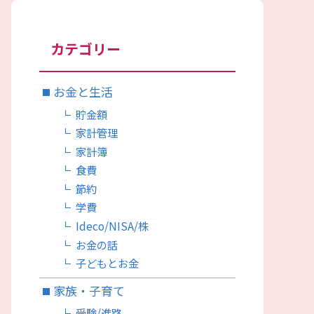
カテゴリー
お金と生活
貯金額
家計管理
家計簿
食費
節約
学費
Ideco/NISA/株
お金の話
子どもとお金
家族・子育て
受験/進路