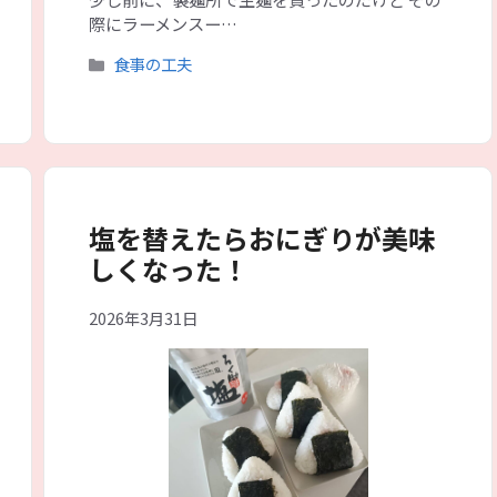
際にラーメンスー…
カ
食事の工夫
テ
ゴ
リ
ー
塩を替えたらおにぎりが美味
しくなった！
2026年3月31日