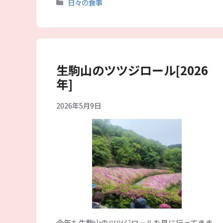
カ
日々の食事
テ
ゴ
リ
ー
生駒山のツツジロール[2026
年]
2026年5月9日
今年も生駒山のツツジロールを見に行ってきま