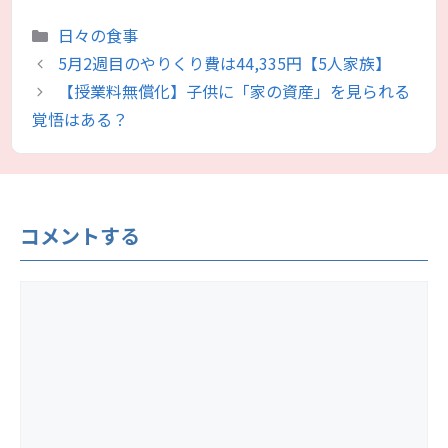
カ
日々の食事
テ
5月2週目のやりくり費は44,335円【5人家族】
ゴ
【授業料無償化】子供に「家の資産」を見られる
リ
覚悟はある？
ー
コメントする
コ
メ
ン
ト