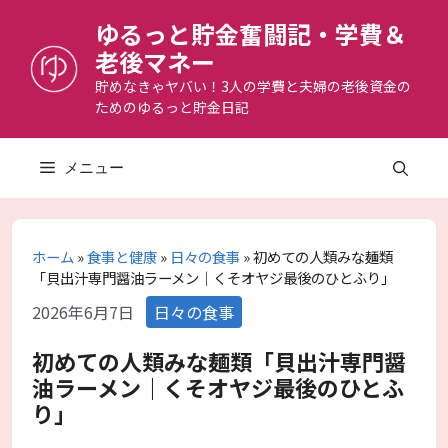
コ
ゆるっと貯金奮闘記・学費＆
ン
老後マネー
テ
ン
貯めなきゃヤバい！3人の学費と夫婦の老後資金の
ためのゆるっと貯金日記
ツ
へ
ス
メニュー
キ
ッ
プ
ホーム
»
食事と健康
»
日々の食事
»
初めての人類みな麺類
「貝出汁専門醤油ラーメン｜くそオヤジ最後のひとふり」
カ
2026年6月7日
日々の食事
テ
ゴ
初めての人類みな麺類「貝出汁専門醤
リ
油ラーメン｜くそオヤジ最後のひとふ
ー
り」