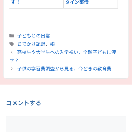
す！
タイン事情
カ
子どもとの日常
テ
タ
おでかけ記録
、
娘
ゴ
グ
高校生や大学生への入学祝い、全額子どもに渡
リ
す？
ー
子供の学習費調査から見る、今どきの教育費
コメントする
コ
メ