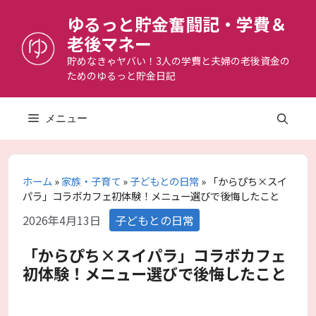
コ
ゆるっと貯金奮闘記・学費＆
ン
老後マネー
テ
ン
貯めなきゃヤバい！3人の学費と夫婦の老後資金の
ためのゆるっと貯金日記
ツ
へ
ス
メニュー
キ
ッ
プ
ホーム
»
家族・子育て
»
子どもとの日常
»
「からぴち×スイ
パラ」コラボカフェ初体験！メニュー選びで後悔したこと
カ
2026年4月13日
子どもとの日常
テ
ゴ
「からぴち×スイパラ」コラボカフェ
リ
初体験！メニュー選びで後悔したこと
ー