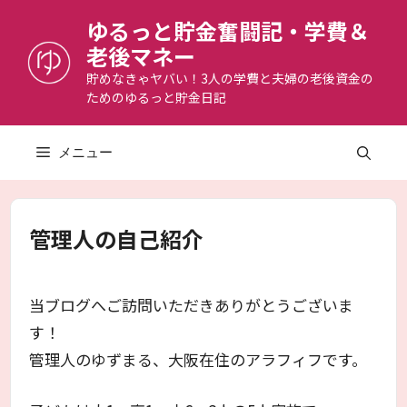
コ
ゆるっと貯金奮闘記・学費＆
ン
老後マネー
テ
ン
貯めなきゃヤバい！3人の学費と夫婦の老後資金の
ためのゆるっと貯金日記
ツ
へ
ス
メニュー
キ
ッ
プ
管理人の自己紹介
当ブログへご訪問いただきありがとうございま
す！
管理人のゆずまる、大阪在住のアラフィフです。