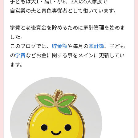
子どもは大1・高1・小6、3人の5人家族で
自営業の夫と青色専従者として働いています。
学費と老後資金を貯めるために家計管理を始めま
した。
このブログでは、
貯金額
や毎月の
家計簿
、子ども
の
学費
などお金に関する事をメインに更新してい
ます。