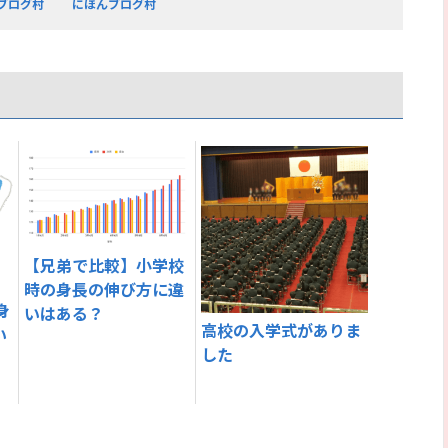
ブログ村
にほんブログ村
【兄弟で比較】小学校
時の身長の伸び方に違
身
いはある？
高校の入学式がありま
い
した