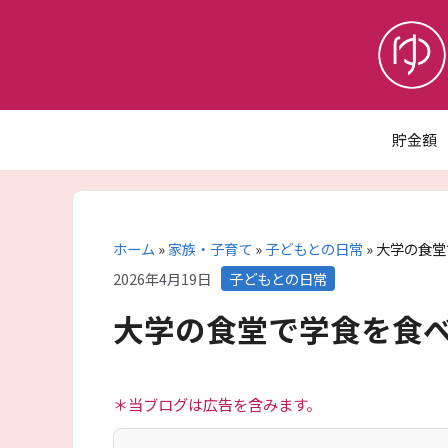
コ
ン
テ
ン
ツ
へ
貯金額
ス
キ
ッ
プ
ホーム
»
家族・子育て
»
子どもとの日常
»
大学の食堂
カ
2026年4月19日
子どもとの日常
テ
大学の食堂で学食を食
ゴ
リ
ー
＊当ブログは広告を含みます。