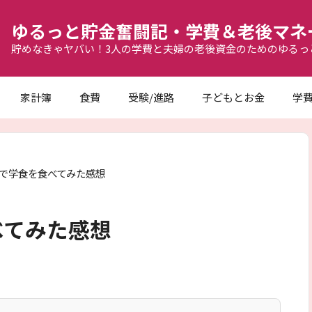
ゆるっと貯金奮闘記・学費＆老後マネ
貯めなきゃヤバい！3人の学費と夫婦の老後資金のためのゆるっ
家計簿
食費
受験/進路
子どもとお金
学
で学食を食べてみた感想
べてみた感想