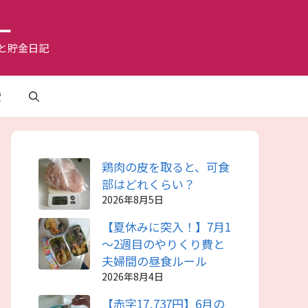
ー
と貯金日記
費
鶏肉の皮を取ると、可食
部はどれくらい？
2026年8月5日
【夏休みに突入！】7月1
～2週目のやりくり費と
夫婦間の昼食ルール
2026年8月4日
【赤字17,737円】6月の