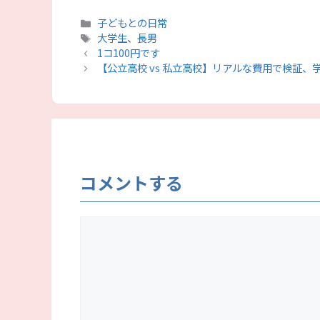
カ
子どもとの日常
テ
タ
大学生
、
長男
ゴ
グ
1コ100円です
リ
【公立高校 vs 私立高校】リアルな費用で検証、
ー
コメントする
コ
メ
ン
ト