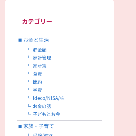
カテゴリー
お金と生活
貯金額
家計管理
家計簿
食費
節約
学費
Ideco/NISA/株
お金の話
子どもとお金
家族・子育て
受験/進路