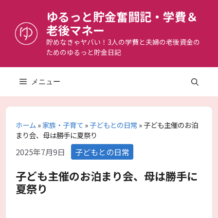
コ
ゆるっと貯金奮闘記・学費＆
ン
老後マネー
テ
ン
貯めなきゃヤバい！3人の学費と夫婦の老後資金の
ためのゆるっと貯金日記
ツ
へ
ス
メニュー
キ
ッ
プ
ホーム
»
家族・子育て
»
子どもとの日常
»
子ども主催のお泊
まり会、母は勝手に夏祭り
カ
2025年7月9日
子どもとの日常
テ
ゴ
子ども主催のお泊まり会、母は勝手に
リ
夏祭り
ー