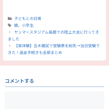
カ
子どもとの日常
テ
タ
娘
、
小学生
ゴ
グ
ヤンマースタジアム長居での陸上大会に行ってき
リ
ました
ー
【実体験】五木模試で受験票を紛失→当日受験で
きた！返金手続きも全部まとめ
コメントする
コ
メ
ン