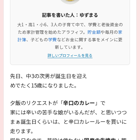
記事を書いた人：ゆずまる
大1・高1・小6、3人の子育て中で、学費と老後資金の
ため家計管理を始めたアラフィフ。
貯金額
や毎月の
家
計簿
、子どもの
学費
などお金に関する事をメインに更
新しています。
詳しいプロフィールを見る
先日、中3の次男が誕生日を迎え
めでたく15歳になりました。
夕飯のリクエストが「
辛口のカレー
」で
家には辛いの苦手な娘がいるんだが、と思いつつ
まぁ誕生日くらいは、と辛口カレールーを買いに
走ります。