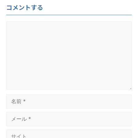
コメントする
コ
メ
ン
ト
名
前
メ
ー
ル
サ