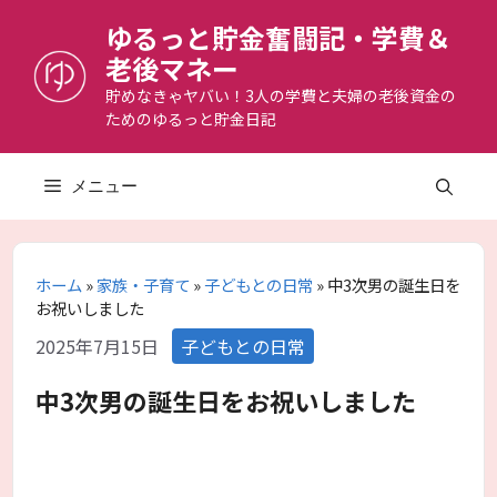
コ
ゆるっと貯金奮闘記・学費＆
ン
老後マネー
テ
ン
貯めなきゃヤバい！3人の学費と夫婦の老後資金の
ためのゆるっと貯金日記
ツ
へ
ス
メニュー
キ
ッ
プ
ホーム
»
家族・子育て
»
子どもとの日常
»
中3次男の誕生日を
お祝いしました
カ
2025年7月15日
子どもとの日常
テ
ゴ
中3次男の誕生日をお祝いしました
リ
ー