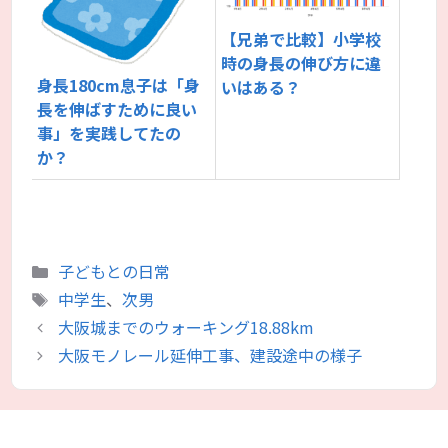
【兄弟で比較】小学校
時の身長の伸び方に違
身長180cm息子は「身
いはある？
長を伸ばすために良い
事」を実践してたの
か？
カ
子どもとの日常
テ
タ
中学生
、
次男
ゴ
グ
大阪城までのウォーキング18.88km
リ
大阪モノレール延伸工事、建設途中の様子
ー