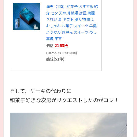
満天（1棹）和菓子 おすすめ 紹
介 七夕 天の川 織姫 彦星 綺麗
きれい 夏 ギフト 贈り物 映え
おしゃれ お菓子 スイーツ 羊羹
ようかん お中元 スイーツ のし
高級 宇宙
2163円
価格:
(2025/7/8 16:08時点)
感想(51件)
そして、ケーキの代わりに
和菓子好きな次男がリクエストしたのがコレ！