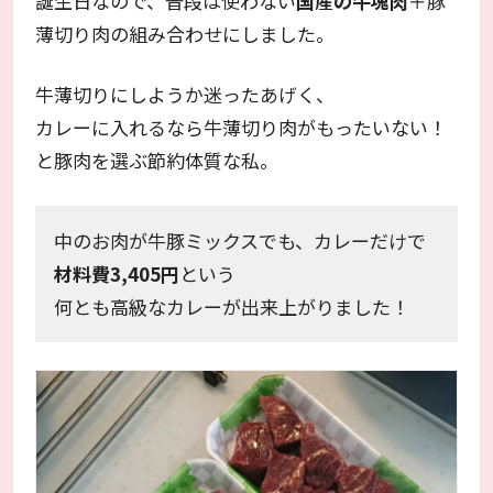
誕生日なので、普段は使わない
国産の牛塊肉
＋豚
薄切り肉の組み合わせにしました。
牛薄切りにしようか迷ったあげく、
カレーに入れるなら牛薄切り肉がもったいない！
と豚肉を選ぶ節約体質な私。
中のお肉が牛豚ミックスでも、カレーだけで
材料費3,405円
という
何とも高級なカレーが出来上がりました！