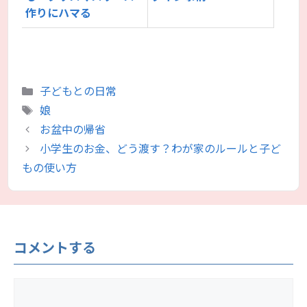
作りにハマる
カ
子どもとの日常
テ
タ
娘
ゴ
グ
お盆中の帰省
リ
小学生のお金、どう渡す？わが家のルールと子ど
ー
もの使い方
コメントする
コ
メ