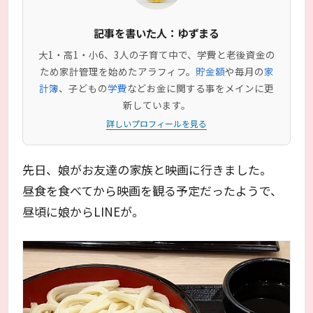
記事を書いた人：ゆずまる
大1・高1・小6、3人の子育て中で、学費と老後資金の
ため家計管理を始めたアラフィフ。
貯金額
や毎月の
家
計簿
、子どもの
学費
などお金に関する事をメインに更
新しています。
詳しいプロフィールを見る
先日、娘がお友達の家族と映画に行きました。
昼食を食べてから映画を観る予定だったようで、
昼頃に娘からLINEが。