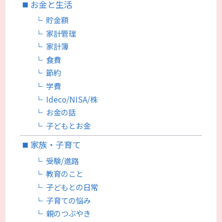
お金と生活
貯金額
家計管理
家計簿
食費
節約
学費
Ideco/NISA/株
お金の話
子どもとお金
家族・子育て
受験/進路
教育のこと
子どもとの日常
子育ての悩み
親のつぶやき