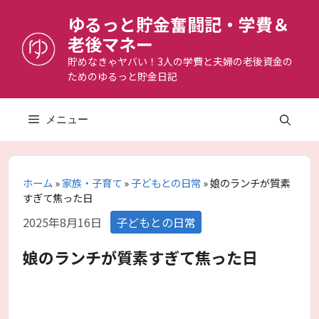
コ
ゆるっと貯金奮闘記・学費＆
ン
老後マネー
テ
ン
貯めなきゃヤバい！3人の学費と夫婦の老後資金の
ためのゆるっと貯金日記
ツ
へ
ス
メニュー
キ
ッ
プ
ホーム
»
家族・子育て
»
子どもとの日常
»
娘のランチが質素
すぎて焦った日
カ
2025年8月16日
子どもとの日常
テ
ゴ
娘のランチが質素すぎて焦った日
リ
ー