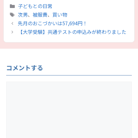
カ
子どもとの日常
テ
タ
次男
、
被服費
、
買い物
ゴ
グ
先月のおこづかいは57,694円！
リ
【大学受験】共通テストの申込みが終わりました
ー
コメントする
コ
メ
ン
ト