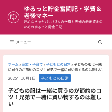
コ
ゆるっと貯金奮闘記・学費＆
ン
老後マネー
テ
ン
貯めなきゃヤバい！3人の学費と夫婦の老後資金の
ためのゆるっと貯金日記
ツ
へ
ス
メニュー
キ
ッ
プ
ホーム
»
家族・子育て
»
子どもとの日常
»
子どもの服は一緒
に買うのが節約のコツ！兄弟で一緒に買い物するのは難しい
カ
2025年10月1日
子どもとの日常
テ
ゴ
子どもの服は一緒に買うのが節約のコ
リ
ツ！兄弟で一緒に買い物するのは難し
ー
い