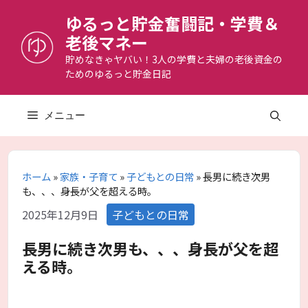
コ
ゆるっと貯金奮闘記・学費＆
ン
老後マネー
テ
ン
貯めなきゃヤバい！3人の学費と夫婦の老後資金の
ためのゆるっと貯金日記
ツ
へ
ス
メニュー
キ
ッ
プ
ホーム
»
家族・子育て
»
子どもとの日常
»
長男に続き次男
も、、、身長が父を超える時。
カ
2025年12月9日
子どもとの日常
テ
ゴ
長男に続き次男も、、、身長が父を超
リ
える時。
ー