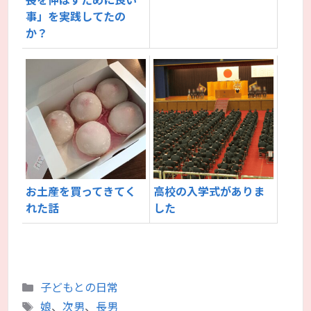
事」を実践してたの
か？
お土産を買ってきてく
高校の入学式がありま
れた話
した
カ
子どもとの日常
テ
タ
娘
、
次男
、
長男