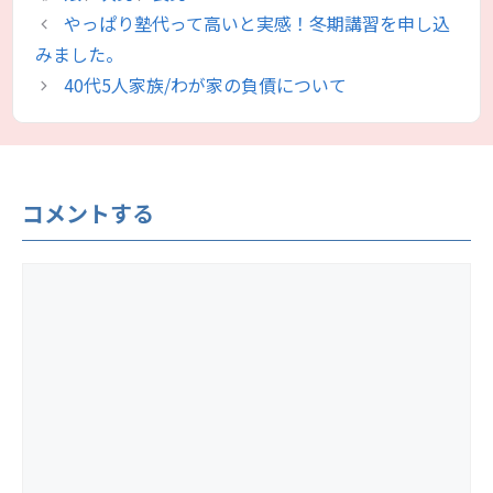
ゴ
グ
やっぱり塾代って高いと実感！冬期講習を申し込
リ
みました。
ー
40代5人家族/わが家の負債について
コメントする
コ
メ
ン
ト