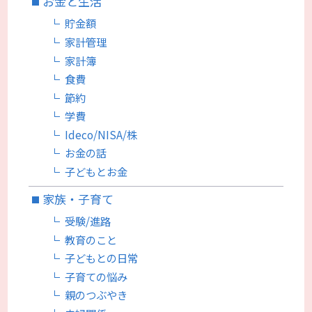
お金と生活
貯金額
家計管理
家計簿
食費
節約
学費
Ideco/NISA/株
お金の話
子どもとお金
家族・子育て
受験/進路
教育のこと
子どもとの日常
子育ての悩み
親のつぶやき