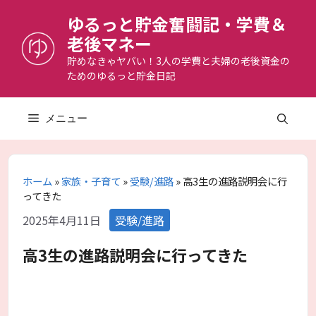
コ
ゆるっと貯金奮闘記・学費＆
ン
老後マネー
テ
ン
貯めなきゃヤバい！3人の学費と夫婦の老後資金の
ためのゆるっと貯金日記
ツ
へ
ス
メニュー
キ
ッ
プ
ホーム
»
家族・子育て
»
受験/進路
»
高3生の進路説明会に行
ってきた
カ
2025年4月11日
受験/進路
テ
ゴ
高3生の進路説明会に行ってきた
リ
ー