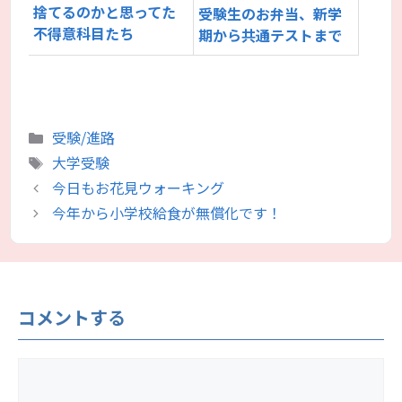
捨てるのかと思ってた
受験生のお弁当、新学
不得意科目たち
期から共通テストまで
カ
受験/進路
テ
タ
大学受験
ゴ
グ
今日もお花見ウォーキング
リ
今年から小学校給食が無償化です！
ー
コメントする
コ
メ