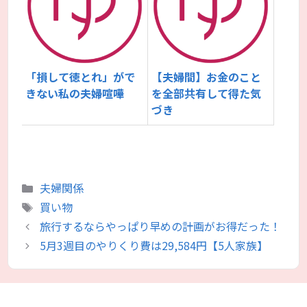
「損して徳とれ」がで
【夫婦間】お金のこと
きない私の夫婦喧嘩
を全部共有して得た気
づき
カ
夫婦関係
テ
タ
買い物
ゴ
グ
旅行するならやっぱり早めの計画がお得だった！
リ
5月3週目のやりくり費は29,584円【5人家族】
ー