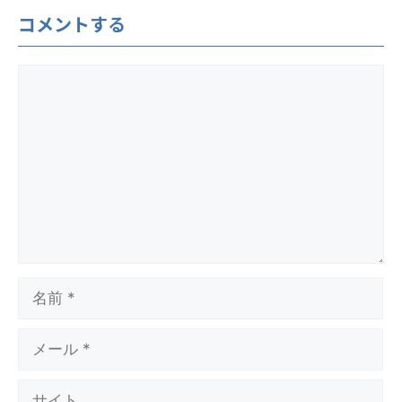
コメントする
コ
メ
ン
ト
名
前
メ
ー
ル
サ