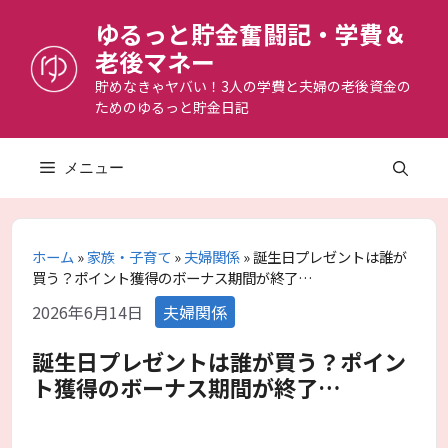
コ
ゆるっと貯金奮闘記・学費＆
ン
老後マネー
テ
ン
貯めなきゃヤバい！3人の学費と夫婦の老後資金の
ためのゆるっと貯金日記
ツ
へ
ス
メニュー
キ
ッ
プ
ホーム
»
家族・子育て
»
夫婦関係
»
誕生日プレゼントは誰が
買う？ポイント獲得のボーナス期間が終了…
カ
2026年6月14日
夫婦関係
テ
ゴ
誕生日プレゼントは誰が買う？ポイン
リ
ト獲得のボーナス期間が終了…
ー