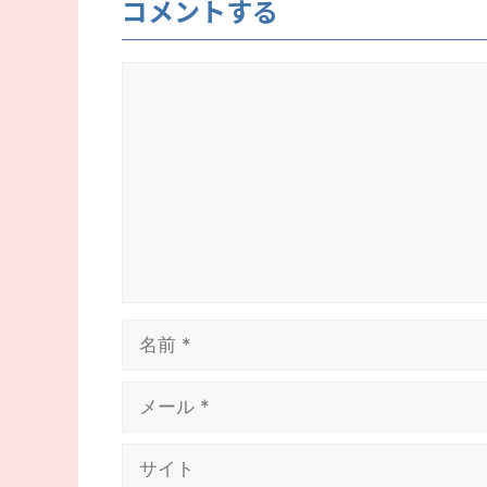
コメントする
コ
メ
ン
ト
名
前
メ
ー
ル
サ
イ