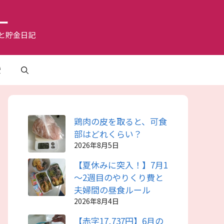
ー
と貯金日記
費
鶏肉の皮を取ると、可食
部はどれくらい？
2026年8月5日
【夏休みに突入！】7月1
～2週目のやりくり費と
夫婦間の昼食ルール
2026年8月4日
【赤字17,737円】6月の