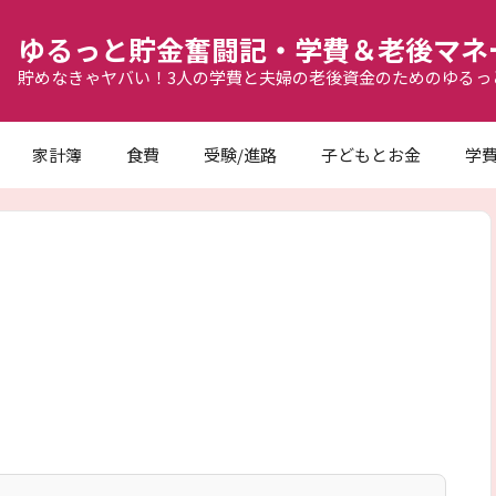
ゆるっと貯金奮闘記・学費＆老後マネ
貯めなきゃヤバい！3人の学費と夫婦の老後資金のためのゆるっ
家計簿
食費
受験/進路
子どもとお金
学