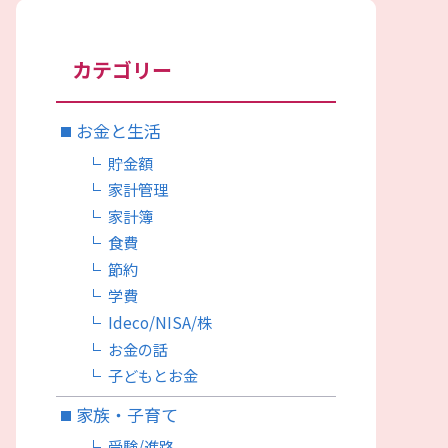
カテゴリー
お金と生活
貯金額
家計管理
家計簿
食費
節約
学費
Ideco/NISA/株
お金の話
子どもとお金
家族・子育て
受験/進路