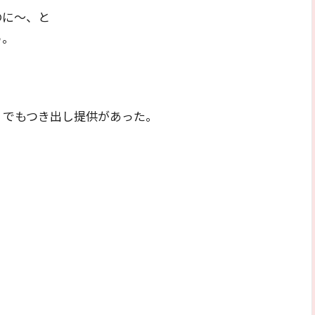
のに～、と
う。
」でもつき出し提供があった。