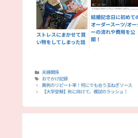
結婚記念日に初めて
オーダースーツ/オー
ーの流れや費用を公
ストレスにまかせて買
開！
い物をしてしまった話
カ
夫婦関係
テ
タ
おでかけ記録
ゴ
グ
異例のリピート率！何にでも合う玉ねぎソース
リ
【大学受験】秋に向けて、模試のラッシュ！
ー