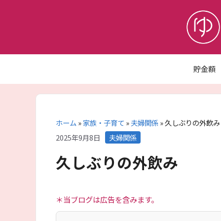
コ
ン
テ
ン
ツ
へ
貯金額
ス
キ
ッ
プ
ホーム
»
家族・子育て
»
夫婦関係
»
久しぶりの外飲み
カ
2025年9月8日
夫婦関係
テ
久しぶりの外飲み
ゴ
リ
ー
＊当ブログは広告を含みます。