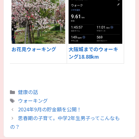
お花見ウォーキング
大阪城までのウォーキ
ング18.88km
カ
健康の話
テ
タ
ウォーキング
ゴ
グ
2024年9月の貯金額を公開！
リ
思春期の子育て。中学2年生男子ってこんなも
ー
の？