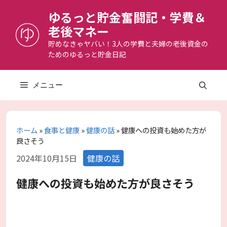
コ
ゆるっと貯金奮闘記・学費＆
ン
老後マネー
テ
ン
貯めなきゃヤバい！3人の学費と夫婦の老後資金の
ためのゆるっと貯金日記
ツ
へ
ス
メニュー
キ
ッ
プ
ホーム
»
食事と健康
»
健康の話
»
健康への投資も始めた方が
良さそう
カ
2024年10月15日
健康の話
テ
ゴ
健康への投資も始めた方が良さそう
リ
ー