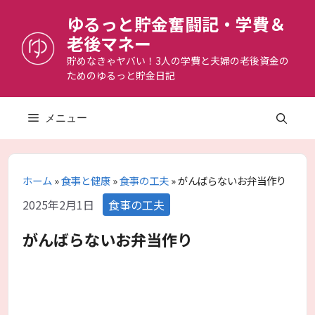
コ
ゆるっと貯金奮闘記・学費＆
ン
老後マネー
テ
ン
貯めなきゃヤバい！3人の学費と夫婦の老後資金の
ためのゆるっと貯金日記
ツ
へ
ス
メニュー
キ
ッ
プ
ホーム
»
食事と健康
»
食事の工夫
»
がんばらないお弁当作り
カ
2025年2月1日
食事の工夫
テ
ゴ
がんばらないお弁当作り
リ
ー