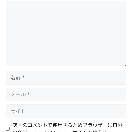
コ
メ
ン
ト
名
前
メ
ー
ル
サ
イ
ト
次回のコメントで使用するためブラウザーに自分