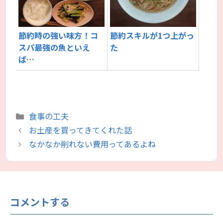
節約時の強い味方！コ
節約スキルが1つ上がっ
スパ最強の魚といえ
た
ば…
カ
食事の工夫
テ
お土産を買ってきてくれた話
ゴ
なかなか削れない費用ってあるよね
リ
ー
コメントする