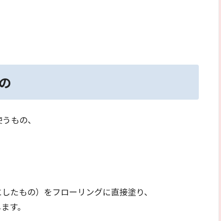
。
の
使うもの、
にしたもの）をフローリングに直接塗り、
します。