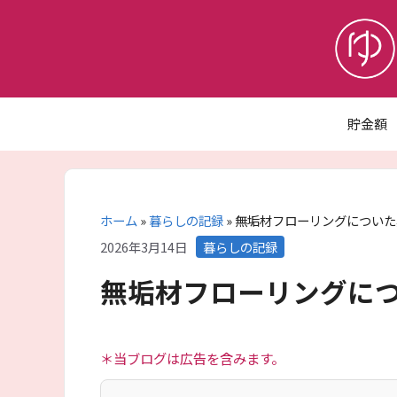
コ
ン
テ
ン
ツ
へ
貯金額
ス
キ
ッ
プ
ホーム
»
暮らしの記録
»
無垢材フローリングについた
カ
2026年3月14日
暮らしの記録
テ
無垢材フローリングに
ゴ
リ
ー
＊当ブログは広告を含みます。