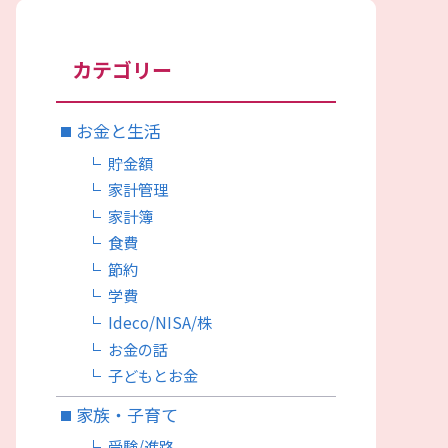
カテゴリー
お金と生活
貯金額
家計管理
家計簿
食費
節約
学費
Ideco/NISA/株
お金の話
子どもとお金
家族・子育て
受験/進路