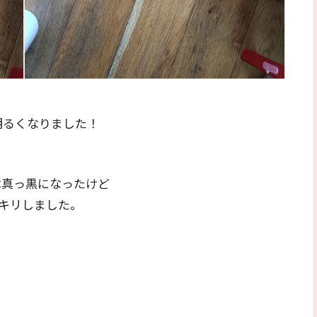
、
明るくなりました！
。
は真っ黒になったけど
キリしました。