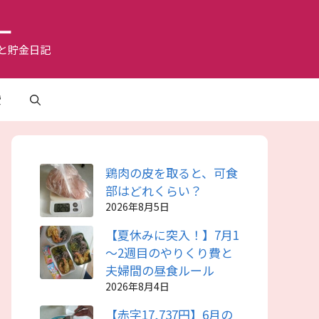
ー
と貯金日記
費
鶏肉の皮を取ると、可食
部はどれくらい？
2026年8月5日
【夏休みに突入！】7月1
～2週目のやりくり費と
夫婦間の昼食ルール
2026年8月4日
【赤字17,737円】6月の