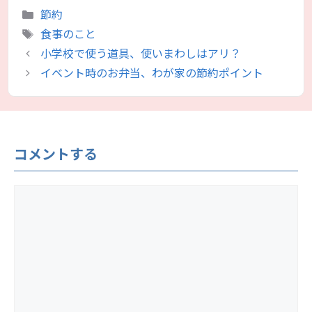
カ
節約
テ
タ
食事のこと
ゴ
グ
小学校で使う道具、使いまわしはアリ？
リ
イベント時のお弁当、わが家の節約ポイント
ー
コメントする
コ
メ
ン
ト