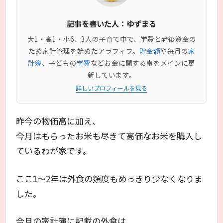
記事を書いた人：ゆずまる
大1・高1・小6、3人の子育て中で、学費と老後資金の
ため家計管理を始めたアラフィフ。
貯金額
や毎月の
家
計簿
、子どもの
学費
などお金に関する事をメインに更
新しています。
詳しいプロフィールを見る
昨今の物価高に加え、
今月はもらったお米も尽きて高価なお米を購入し
ているわが家です。
ここ1～2年は外食の頻度もめっきり少なくなりま
した。
今月の家計簿に記載の外食は