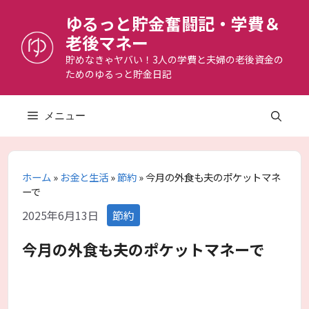
コ
ゆるっと貯金奮闘記・学費＆
ン
老後マネー
テ
ン
貯めなきゃヤバい！3人の学費と夫婦の老後資金の
ためのゆるっと貯金日記
ツ
へ
ス
メニュー
キ
ッ
プ
ホーム
»
お金と生活
»
節約
»
今月の外食も夫のポケットマネ
ーで
カ
2025年6月13日
節約
テ
ゴ
今月の外食も夫のポケットマネーで
リ
ー