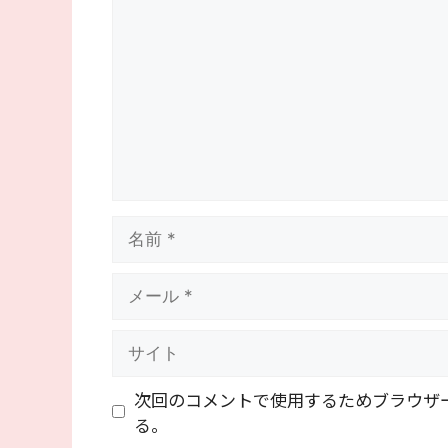
メ
ン
ト
名
前
メ
ー
ル
サ
イ
ト
次回のコメントで使用するためブラウザ
る。