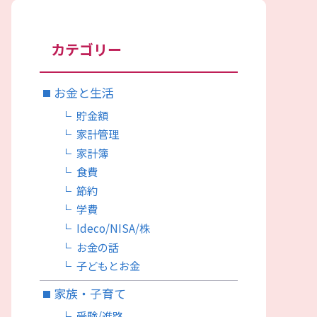
カテゴリー
お金と生活
貯金額
家計管理
家計簿
食費
節約
学費
Ideco/NISA/株
お金の話
子どもとお金
家族・子育て
受験/進路