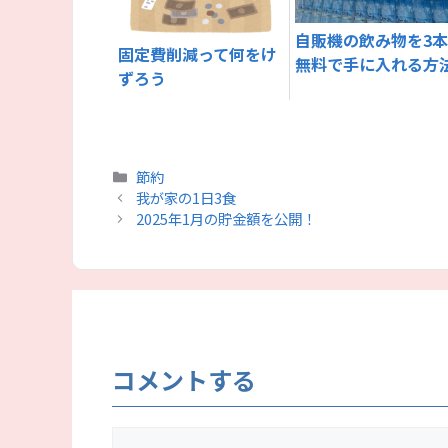
自販機の飲み物を3
固定費削減って何をけ
無料で手に入れる方
ずろう
カ
節約
テ
我が家の1日3食
ゴ
2025年1月の貯金額を公開！
リ
ー
コメントする
コ