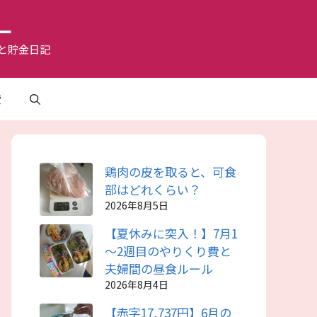
ー
と貯金日記
費
鶏肉の皮を取ると、可食
部はどれくらい？
2026年8月5日
【夏休みに突入！】7月1
～2週目のやりくり費と
夫婦間の昼食ルール
2026年8月4日
【赤字17,737円】6月の