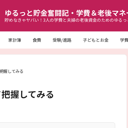
ゆるっと貯金奮闘記・学費＆老後マネ
貯めなきゃヤバい！3人の学費と夫婦の老後資金のためのゆるっ
家計簿
食費
受験/進路
子どもとお金
学
把握してみる
て把握してみる