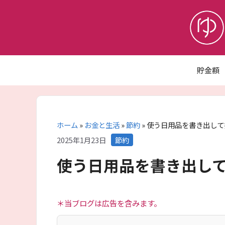
コ
ン
テ
ン
ツ
へ
貯金額
ス
キ
ッ
プ
ホーム
»
お金と生活
»
節約
»
使う日用品を書き出して
カ
2025年1月23日
節約
テ
使う日用品を書き出し
ゴ
リ
ー
＊当ブログは広告を含みます。