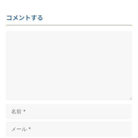
コメントする
コ
メ
ン
ト
名
前
メ
ー