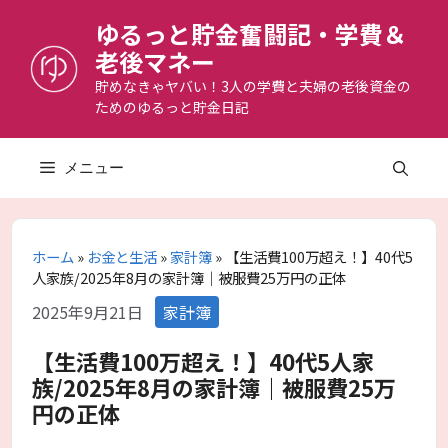
コ
ゆるっと貯金奮闘記・学費＆
ン
老後マネー
テ
ン
貯めなきゃヤバい！3人の学費と夫婦の老後資金の
ためのゆるっと貯金日記
ツ
へ
ス
メニュー
キ
ッ
プ
ホーム
»
お金と生活
»
家計簿
»
【生活費100万超え！】40代5
人家族/2025年8月の家計簿｜被服費25万円の正体
カ
2025年9月21日
家計簿
テ
ゴ
【生活費100万超え！】40代5人家
リ
族/2025年8月の家計簿｜被服費25万
ー
円の正体