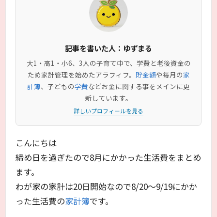
記事を書いた人：ゆずまる
大1・高1・小6、3人の子育て中で、学費と老後資金の
ため家計管理を始めたアラフィフ。
貯金額
や毎月の
家
計簿
、子どもの
学費
などお金に関する事をメインに更
新しています。
詳しいプロフィールを見る
こんにちは
締め日を過ぎたので8月にかかった生活費をまとめ
ます。
わが家の家計は20日開始なので8/20～9/19にかか
った生活費の
家計簿
です。