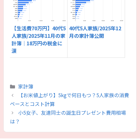
【生活費70万円】40代5
40代5人家族/2025年12
人家族/2025年11月の家
月の家計簿公開
計簿｜18万円の税金に
涙
カ
家計簿
テ
【お米値上がり】5kgで何日もつ？5人家族の消費
ゴ
ペースとコスト計算
リ
小5女子、友達同士の誕生日プレゼント費用相場
ー
は？