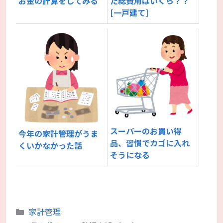
お金の計算をしてみる
た総費用はいくら？？
[一戸建て]
スーパーのお買い得
今年の家計管理がうま
品、習慣でカゴに入れ
くいかなかった話
そうになる
カ
家計管理
テ