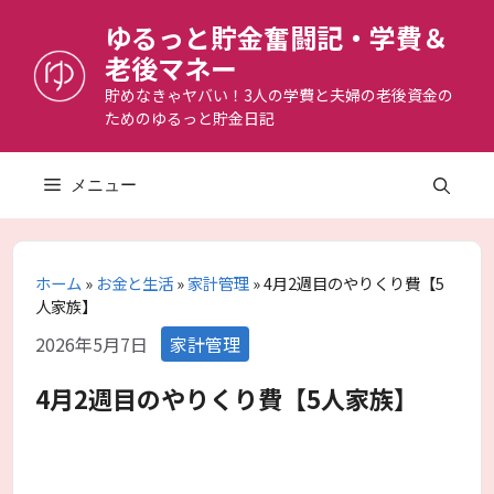
コ
ゆるっと貯金奮闘記・学費＆
ン
老後マネー
テ
ン
貯めなきゃヤバい！3人の学費と夫婦の老後資金の
ためのゆるっと貯金日記
ツ
へ
ス
メニュー
キ
ッ
プ
ホーム
»
お金と生活
»
家計管理
»
4月2週目のやりくり費【5
人家族】
カ
2026年5月7日
家計管理
テ
ゴ
4月2週目のやりくり費【5人家族】
リ
ー