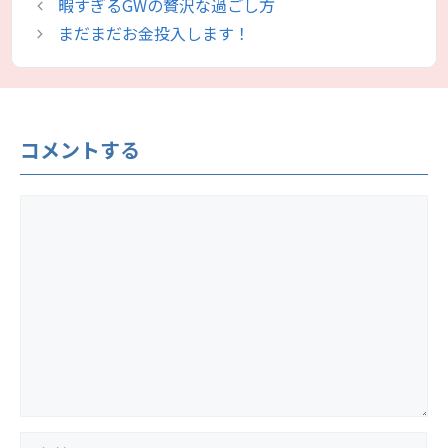
暇すぎるGWの贅沢な過ごし方
ゴ
まだまだお金投入します！
リ
ー
コメントする
コ
メ
ン
ト
名