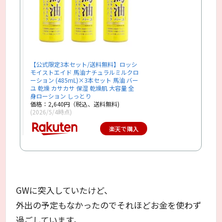
【公式限定3本セット/送料無料】ロッシ
モイストエイド 馬油ナチュラルミルクロ
ーション (485mL)×3本セット 馬油 バー
ユ 乾燥 カサカサ 保湿 乾燥肌 大容量 全
身ローション しっとり
価格：2,640円（税込、送料無料)
(2026/5/4時点)
楽天で購入
GWに突入していたけど、
外出の予定もなかったのでそれほどお金を使わず
過ごしています。