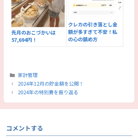
クレカの引き落とし金
額が多すぎて不安！私
先月のおこづかいは
の心の鎮め方
57,694円！
カ
家計管理
テ
2024年12月の貯金額を公開！
ゴ
2024年の特別費を振り返る
リ
ー
コメントする