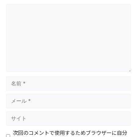
コ
メ
ン
ト
名
前
メ
ー
ル
サ
イ
ト
次回のコメントで使用するためブラウザーに自分