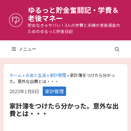
コ
ゆるっと貯金奮闘記・学費＆
ン
老後マネー
テ
ン
貯めなきゃヤバい！3人の学費と夫婦の老後資金の
ためのゆるっと貯金日記
ツ
へ
ス
メニュー
キ
ッ
プ
ホーム
»
お金と生活
»
家計管理
»
家計簿をつけたら分かっ
た。意外な出費とは・・・
カ
2025年1月8日
家計管理
テ
ゴ
家計簿をつけたら分かった。意外な出
リ
費とは・・・
ー