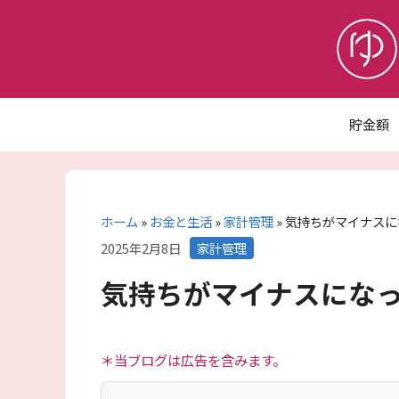
コ
ン
テ
ン
ツ
へ
貯金額
ス
キ
ッ
プ
ホーム
»
お金と生活
»
家計管理
»
気持ちがマイナスに
カ
2025年2月8日
家計管理
テ
気持ちがマイナスにな
ゴ
リ
ー
＊当ブログは広告を含みます。