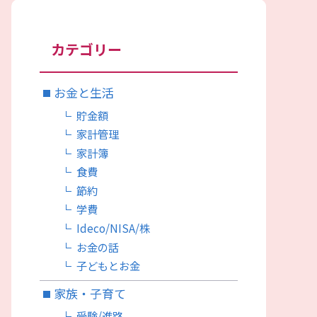
カテゴリー
お金と生活
貯金額
家計管理
家計簿
食費
節約
学費
Ideco/NISA/株
お金の話
子どもとお金
家族・子育て
受験/進路