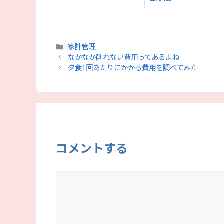
カ
家計管理
テ
なかなか削れない費用ってあるよね
ゴ
夕食1回あたりにかかる費用を調べてみた
リ
ー
コメントする
コ
メ
ン
ト