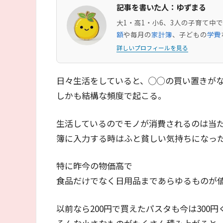
記事を書いた人：ゆずまる
大1・高1・小6、3人の子育て
額
や毎月の
家計簿
、子どもの
学費
詳しいプロフィールを見る
日々生活をしていると、◯◯の買い置きが
しかも結構な頻度で起こる。
生活しているのでモノが消費されるのは当
簿に入力する時はふと貧しい気持ちになっ
特に昨今の物価高で
食品だけでなく日用品まであらゆるものが
以前なら200円で買えたパスタも今は300