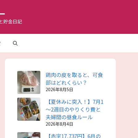
ー
と貯金日記
費
鶏肉の皮を取ると、可食
部はどれくらい？
2026年8月5日
【夏休みに突入！】7月1
～2週目のやりくり費と
夫婦間の昼食ルール
2026年8月4日
【赤字17,737円】6月の