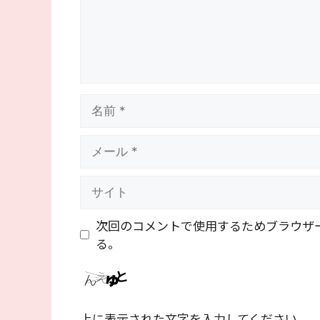
名
前
メ
ー
ル
サ
イ
ト
次回のコメントで使用するためブラウザ
る。
上に表示された文字を入力してください。