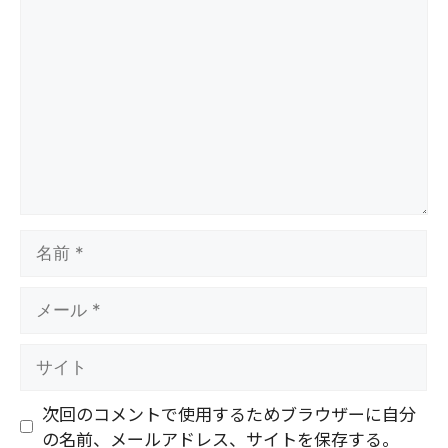
コ
メ
ン
ト
名
前
メ
ー
ル
サ
イ
ト
次回のコメントで使用するためブラウザーに自分
の名前、メールアドレス、サイトを保存する。