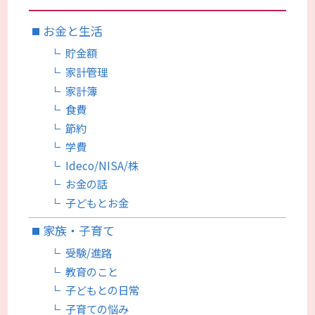
お金と生活
貯金額
家計管理
家計簿
食費
節約
学費
Ideco/NISA/株
お金の話
子どもとお金
家族・子育て
受験/進路
教育のこと
子どもとの日常
子育ての悩み