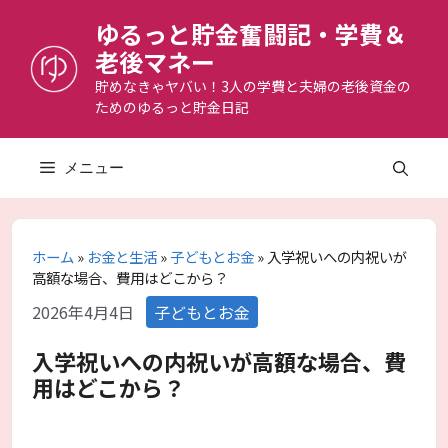
コ
ゆるっと貯金奮闘記・学費＆
ン
老後マネー
テ
ン
貯めなきゃヤバい！3人の学費と夫婦の老後資金の
ためのゆるっと貯金日記
ツ
へ
ス
メニュー
キ
ッ
プ
ホーム
»
お金と生活
»
子どもとお金
»
入学祝いへの内祝いが
高額な場合、費用はどこから？
カ
2026年4月4日
子どもとお金
テ
ゴ
入学祝いへの内祝いが高額な場合、費
リ
用はどこから？
ー