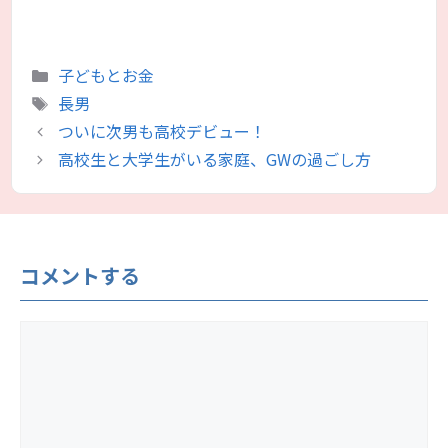
カ
子どもとお金
テ
タ
長男
ゴ
グ
ついに次男も高校デビュー！
リ
高校生と大学生がいる家庭、GWの過ごし方
ー
コメントする
コ
メ
ン
ト