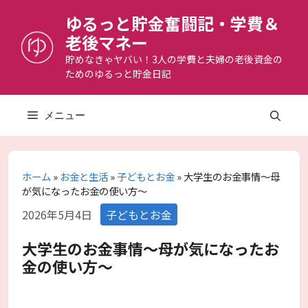
コ
ゆるっと貯金奮闘記・学費＆
ン
老後マネー
テ
ン
貯めなきゃヤバい！3人の学費と夫婦の老後資金の
ためのゆるっと貯金日記
ツ
へ
ス
メニュー
キ
ッ
プ
ホーム
»
お金と生活
»
子どもとお金
»
大学生のお金事情～母
が気になったお金の使い方～
カ
2026年5月4日
子どもとお金
テ
ゴ
大学生のお金事情～母が気になったお
リ
金の使い方～
ー