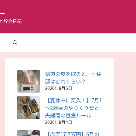
ー
と貯金日記
費
鶏肉の皮を取ると、可食
部はどれくらい？
2026年8月5日
【夏休みに突入！】7月1
～2週目のやりくり費と
夫婦間の昼食ルール
2026年8月4日
【赤字17,737円】6月の