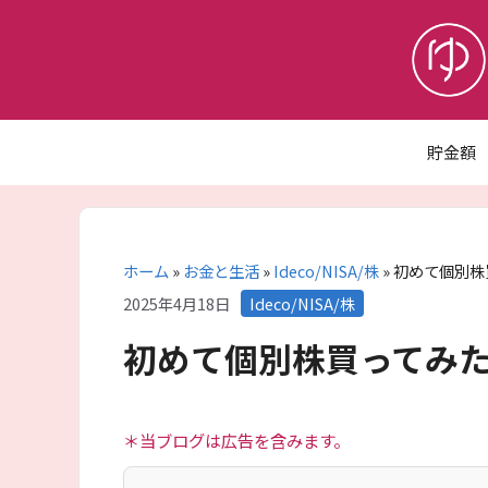
コ
ン
テ
ン
ツ
へ
貯金額
ス
キ
ッ
プ
ホーム
»
お金と生活
»
Ideco/NISA/株
»
初めて個別株
カ
2025年4月18日
Ideco/NISA/株
テ
初めて個別株買ってみ
ゴ
リ
ー
＊当ブログは広告を含みます。