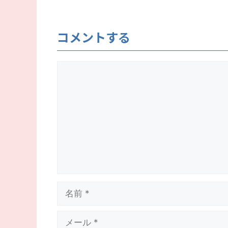
コメントする
コ
メ
ン
ト
名
前
メ