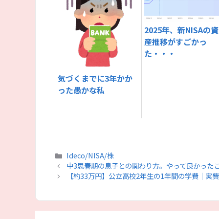
2025年、新NISAの資
産推移がすごかっ
た・・・
気づくまでに3年かか
った愚かな私
カ
Ideco/NISA/株
テ
中3思春期の息子との関わり方。やって良かったこ
ゴ
【約33万円】公立高校2年生の1年間の学費｜実
リ
ー