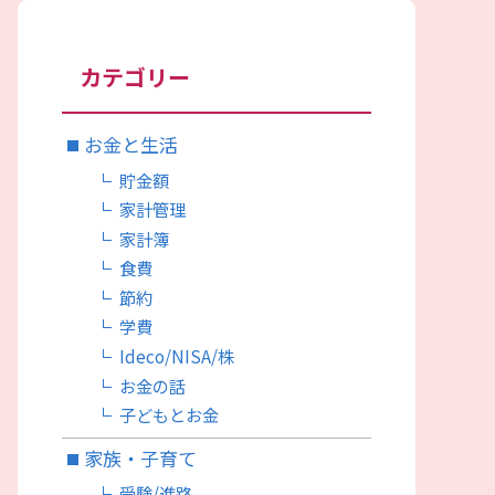
カテゴリー
お金と生活
貯金額
家計管理
家計簿
食費
節約
学費
Ideco/NISA/株
お金の話
子どもとお金
家族・子育て
受験/進路