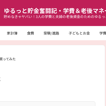
ゆるっと貯金奮闘記・学費＆老後マネ
貯めなきゃヤバい！3人の学費と夫婦の老後資金のためのゆるっ
家計簿
食費
受験/進路
子どもとお金
学
買ってみた
た