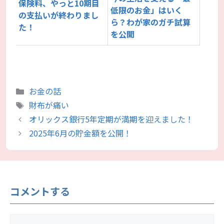
保険料、やっと10期目
低限のお金」はいく
の支払いが終わりまし
ら？わが家のガチ試算
た！
を公開
カ
お金の話
テ
タ
財布が痛い
ゴ
グ
オリックス銀行5年定期が満期を迎えました！
リ
2025年6月の貯金額を公開！
ー
コメントする
コ