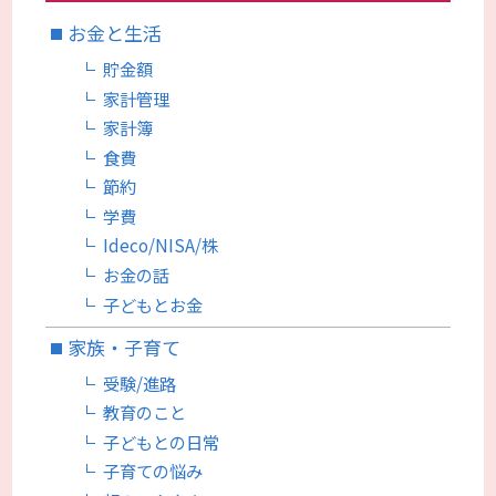
お金と生活
貯金額
家計管理
家計簿
食費
節約
学費
Ideco/NISA/株
お金の話
子どもとお金
家族・子育て
受験/進路
教育のこと
子どもとの日常
子育ての悩み