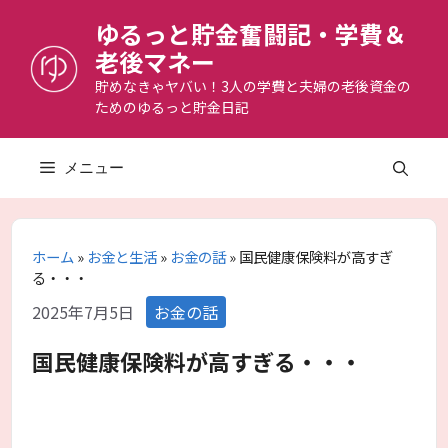
コ
ゆるっと貯金奮闘記・学費＆
ン
老後マネー
テ
ン
貯めなきゃヤバい！3人の学費と夫婦の老後資金の
ためのゆるっと貯金日記
ツ
へ
ス
メニュー
キ
ッ
プ
ホーム
»
お金と生活
»
お金の話
»
国民健康保険料が高すぎ
る・・・
カ
2025年7月5日
お金の話
テ
ゴ
国民健康保険料が高すぎる・・・
リ
ー