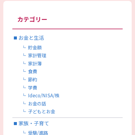
カテゴリー
お金と生活
貯金額
家計管理
家計簿
食費
節約
学費
Ideco/NISA/株
お金の話
子どもとお金
家族・子育て
受験/進路