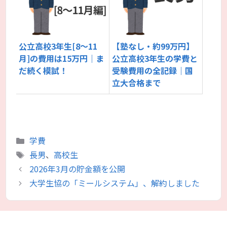
公立高校3年生[8～11
【塾なし・約99万円】
月]の費用は15万円｜ま
公立高校3年生の学費と
だ続く模試！
受験費用の全記録｜国
立大合格まで
カ
学費
テ
タ
長男
、
高校生
ゴ
グ
2026年3月の貯金額を公開
リ
大学生協の「ミールシステム」、解約しました
ー