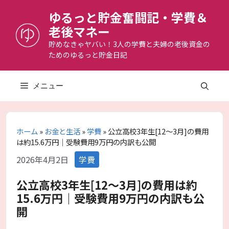
コ
ゆるっと貯金奮闘記・学費＆
ン
老後マネー
テ
ン
貯めなきゃヤバい！3人の学費と夫婦の老後資金の
ためのゆるっと貯金日記
ツ
へ
ス
メニュー
キ
ッ
プ
ホーム
»
お金と生活
»
学費
»
公立高校3年生[12〜3月]の費用
は約15.6万円｜受験費用9万円の内訳も公開
カ
2026年4月2日
学費
テ
ゴ
公立高校3年生[12〜3月]の費用は約
リ
15.6万円｜受験費用9万円の内訳も公
ー
開