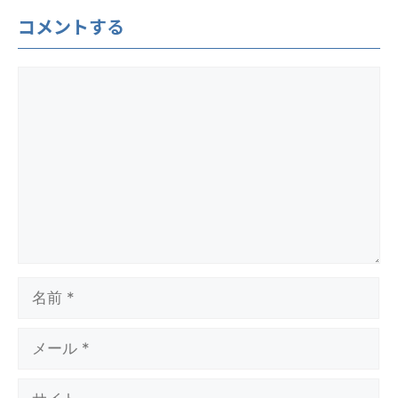
コメントする
コ
メ
ン
ト
名
前
メ
ー
ル
サ