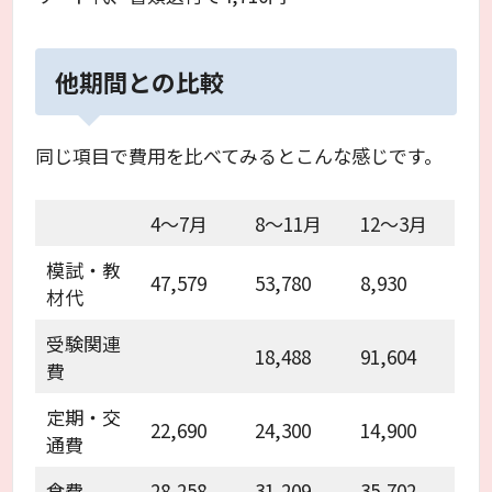
他期間との比較
同じ項目で費用を比べてみるとこんな感じです。
4～7月
8～11月
12～3月
模試・教
47,579
53,780
8,930
材代
受験関連
18,488
91,604
費
定期・交
22,690
24,300
14,900
通費
食費
28,258
31,209
35,702