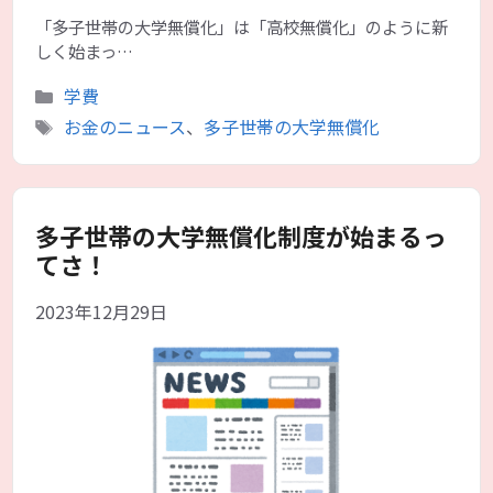
「多子世帯の大学無償化」は「高校無償化」のように新
しく始まっ…
カ
学費
テ
タ
お金のニュース
、
多子世帯の大学無償化
ゴ
グ
リ
ー
多子世帯の大学無償化制度が始まるっ
てさ！
2023年12月29日