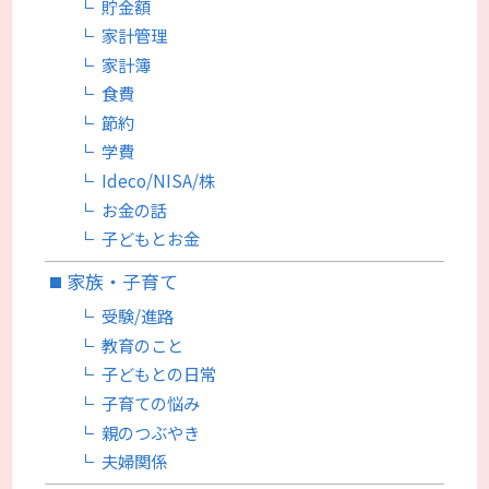
貯金額
家計管理
家計簿
食費
節約
学費
Ideco/NISA/株
お金の話
子どもとお金
家族・子育て
受験/進路
教育のこと
子どもとの日常
子育ての悩み
親のつぶやき
夫婦関係