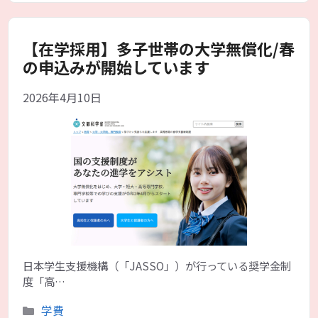
リ
ー
【在学採用】多子世帯の大学無償化/春
の申込みが開始しています
2026年4月10日
日本学生支援機構（「JASSO」）が行っている奨学金制
度「高…
カ
学費