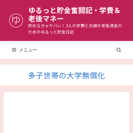
コ
ゆるっと貯金奮闘記・学費＆
ン
老後マネー
テ
ン
貯めなきゃヤバい！3人の学費と夫婦の老後資金の
ためのゆるっと貯金日記
ツ
へ
ス
メニュー
キ
ッ
プ
多子世帯の大学無償化