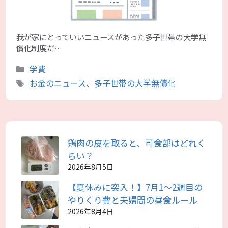
我が家にとっていいニュースがあった多子世帯の大学無
償化制度だ…
カ
学費
テ
タ
お金のニュース
、
多子世帯の大学無償化
ゴ
グ
リ
ー
鶏肉の皮を取ると、可食部はどれく
らい？
2026年8月5日
【夏休みに突入！】7月1～2週目の
やりくり費と夫婦間の昼食ルール
2026年8月4日