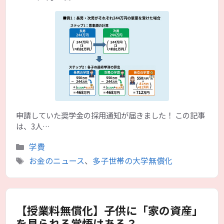
申請していた奨学金の採用通知が届きました！ この記事
は、3人…
カ
学費
テ
タ
お金のニュース
、
多子世帯の大学無償化
ゴ
グ
リ
ー
【授業料無償化】子供に「家の資産」
を見られる覚悟はある？