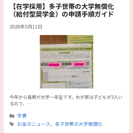
【在学採用】多子世帯の大学無償化
（給付型奨学金）の申請手順ガイド
2026年5月11日
今年から長男が大学一年生です。わが家は子どもが3人い
るので、…
カ
学費
テ
タ
お金のニュース
、
多子世帯の大学無償化
ゴ
グ