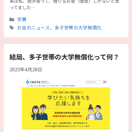
実は私、奨学金って、借りるお金（借金）しかないと思
ってました…
カ
学費
テ
タ
お金のニュース
、
多子世帯の大学無償化
ゴ
グ
リ
ー
結局、多子世帯の大学無償化って何？
2025年4月28日