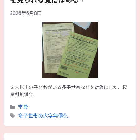
2026年6月8日
３人以上の子どもがいる多子世帯などを対象にした、授
業料無償化…
カ
学費
テ
タ
多子世帯の大学無償化
ゴ
グ
リ
ー