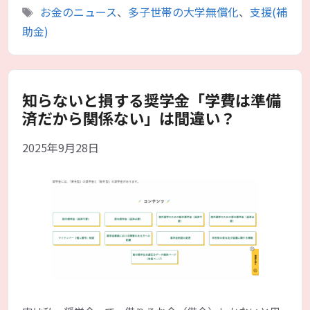
テ
タ
お金のニュース
、
多子世帯の大学無償化
、
支援(補
ゴ
グ
助金)
リ
ー
知らないと損する奨学金「学費は準備
済だから関係ない」は間違い？
2025年9月28日