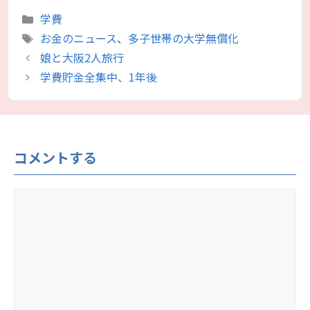
カ
学費
テ
タ
お金のニュース
、
多子世帯の大学無償化
ゴ
グ
娘と大阪2人旅行
リ
学費貯金全集中、1年後
ー
コメントする
コ
メ
ン
ト