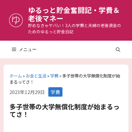
コ
ゆるっと貯金奮闘記・学費＆
ン
老後マネー
テ
ン
貯めなきゃヤバい！3人の学費と夫婦の老後資金の
ためのゆるっと貯金日記
ツ
へ
ス
メニュー
キ
ッ
プ
ホーム
»
お金と生活
»
学費
»
多子世帯の大学無償化制度が始
まるってさ！
カ
2023年12月29日
学費
テ
ゴ
多子世帯の大学無償化制度が始まるっ
リ
てさ！
ー