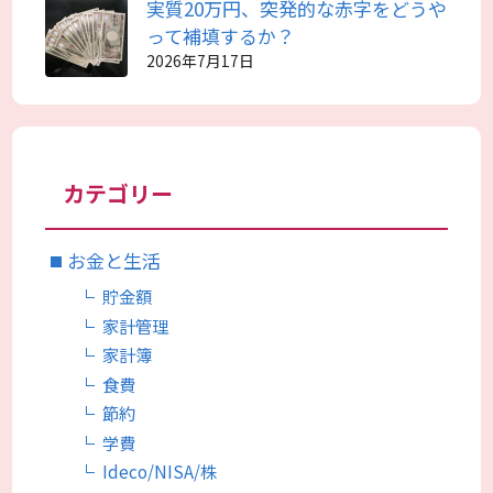
実質20万円、突発的な赤字をどうや
って補填するか？
2026年7月17日
カテゴリー
お金と生活
貯金額
家計管理
家計簿
食費
節約
学費
Ideco/NISA/株