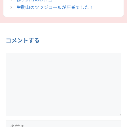
ゴ
生駒山のツツジロールが圧巻でした！
リ
ー
コメントする
コ
メ
ン
ト
名