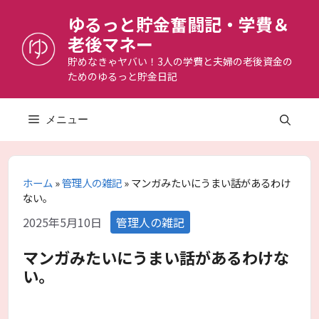
コ
ゆるっと貯金奮闘記・学費＆
ン
老後マネー
テ
ン
貯めなきゃヤバい！3人の学費と夫婦の老後資金の
ためのゆるっと貯金日記
ツ
へ
ス
メニュー
キ
ッ
プ
ホーム
»
管理人の雑記
»
マンガみたいにうまい話があるわけ
ない。
カ
2025年5月10日
管理人の雑記
テ
ゴ
マンガみたいにうまい話があるわけな
リ
い。
ー