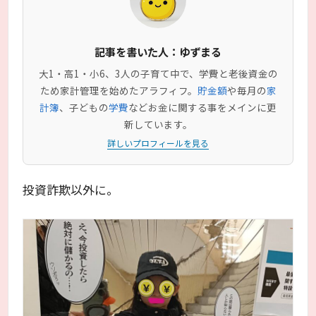
記事を書いた人：ゆずまる
大1・高1・小6、3人の子育て中で、学費と老後資金の
ため家計管理を始めたアラフィフ。
貯金額
や毎月の
家
計簿
、子どもの
学費
などお金に関する事をメインに更
新しています。
詳しいプロフィールを見る
投資詐欺以外に。