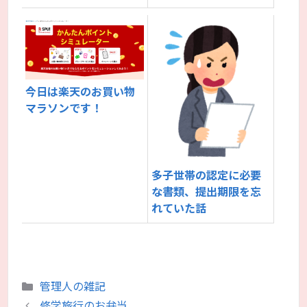
今日は楽天のお買い物
マラソンです！
多子世帯の認定に必要
な書類、提出期限を忘
れていた話
カ
管理人の雑記
テ
修学旅行のお弁当