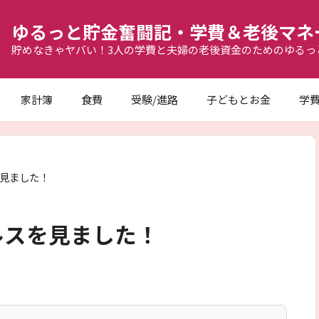
ゆるっと貯金奮闘記・学費＆老後マネ
貯めなきゃヤバい！3人の学費と夫婦の老後資金のためのゆるっ
家計簿
食費
受験/進路
子どもとお金
学
見ました！
ルスを見ました！