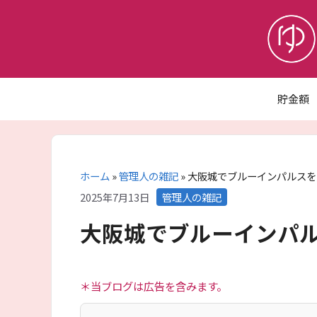
コ
ン
テ
ン
ツ
へ
貯金額
ス
キ
ッ
プ
ホーム
»
管理人の雑記
»
大阪城でブルーインパルスを
カ
2025年7月13日
管理人の雑記
テ
大阪城でブルーインパ
ゴ
リ
ー
＊当ブログは広告を含みます。