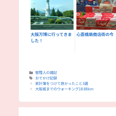
大阪万博に行ってきま
心斎橋筋商店街の今
した！
カ
管理人の雑記
テ
タ
おでかけ記録
ゴ
グ
家計簿をつけて良かったこと3選
リ
大阪城までのウォーキング18.88km
ー