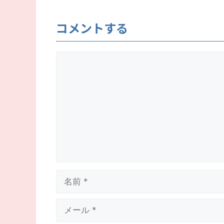
コメントする
コ
メ
ン
ト
名
前
メ
ー