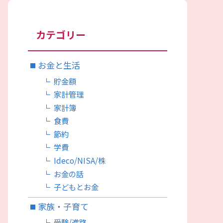
カテゴリー
お金と生活
貯金額
家計管理
家計簿
食費
節約
学費
Ideco/NISA/株
お金の話
子どもとお金
家族・子育て
受験/進路