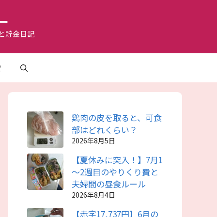
ー
と貯金日記
費
鶏肉の皮を取ると、可食
部はどれくらい？
2026年8月5日
【夏休みに突入！】7月1
～2週目のやりくり費と
夫婦間の昼食ルール
2026年8月4日
【赤字17,737円】6月の