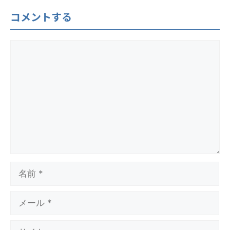
コメントする
コ
メ
ン
ト
名
前
メ
ー
ル
サ