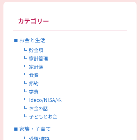
カテゴリー
お金と生活
貯金額
家計管理
家計簿
食費
節約
学費
Ideco/NISA/株
お金の話
子どもとお金
家族・子育て
受験/進路