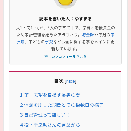
記事を書いた人：ゆずまる
大1・高1・小6、3人の子育て中で、学費と老後資金の
ため家計管理を始めたアラフィフ。
貯金額
や毎月の
家
計簿
、子どもの
学費
などお金に関する事をメインに更
新しています。
詳しいプロフィールを見る
目次
[
hide
]
1
第一志望を目指す長男の夏
2
体調を崩した期間とその後数日の様子
3
自己管理って難しい！
4
松下幸之助さんの言葉から