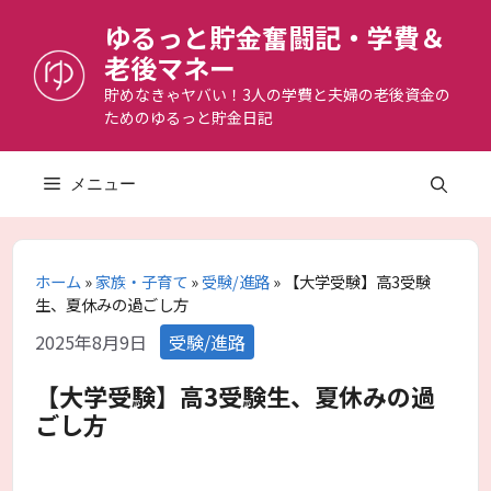
コ
ゆるっと貯金奮闘記・学費＆
ン
老後マネー
テ
ン
貯めなきゃヤバい！3人の学費と夫婦の老後資金の
ためのゆるっと貯金日記
ツ
へ
ス
メニュー
キ
ッ
プ
ホーム
»
家族・子育て
»
受験/進路
»
【大学受験】高3受験
生、夏休みの過ごし方
カ
2025年8月9日
受験/進路
テ
ゴ
【大学受験】高3受験生、夏休みの過
リ
ごし方
ー