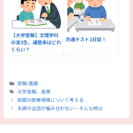
【大学受験】文理学科
共通テスト2日目！
の高3生、通塾率はどれ
くらい？
カ
受験/進路
テ
タ
大学受験
、
長男
ゴ
グ
民間の医療保険について考える
リ
夫婦の会話が噛み合わない…そんな時は
ー