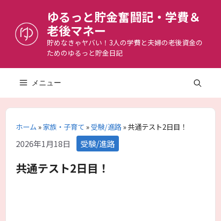
コ
ゆるっと貯金奮闘記・学費＆
ン
老後マネー
テ
ン
貯めなきゃヤバい！3人の学費と夫婦の老後資金の
ためのゆるっと貯金日記
ツ
へ
ス
メニュー
キ
ッ
プ
ホーム
»
家族・子育て
»
受験/進路
»
共通テスト2日目！
カ
2026年1月18日
受験/進路
テ
ゴ
共通テスト2日目！
リ
ー