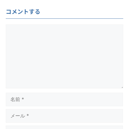
コメントする
コ
メ
ン
ト
名
前
メ
ー
ル
サ