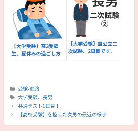
【大学受験】国公立二
【大学受験】高3受験
次試験、2日目です。
生、夏休みの過ごし方
カ
受験/進路
テ
タ
大学受験
、
長男
ゴ
グ
共通テスト1日目！
リ
【高校受験】を控えた次男の最近の様子
ー