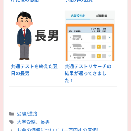
共通テストを終えた翌
共通テストリサーチの
日の長男
結果が返ってきまし
た！
カ
受験/進路
テ
タ
大学受験
、
長男
ゴ
グ
お金の価値について（一万円札の原価）