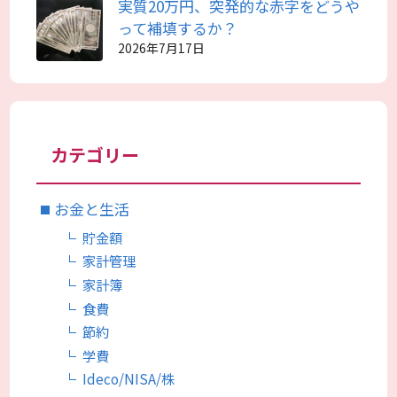
実質20万円、突発的な赤字をどうや
って補填するか？
2026年7月17日
カテゴリー
お金と生活
貯金額
家計管理
家計簿
食費
節約
学費
Ideco/NISA/株