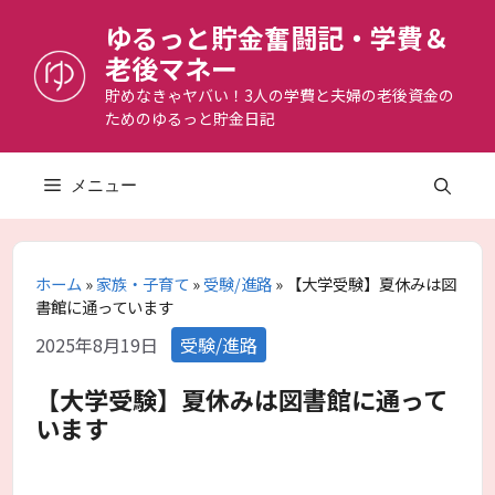
コ
ゆるっと貯金奮闘記・学費＆
ン
老後マネー
テ
ン
貯めなきゃヤバい！3人の学費と夫婦の老後資金の
ためのゆるっと貯金日記
ツ
へ
ス
メニュー
キ
ッ
プ
ホーム
»
家族・子育て
»
受験/進路
»
【大学受験】夏休みは図
書館に通っています
カ
2025年8月19日
受験/進路
テ
ゴ
【大学受験】夏休みは図書館に通って
リ
います
ー