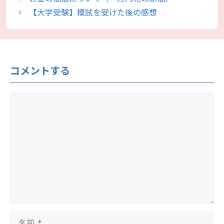
リ
【大学受験】模試を受けた後の感想
ー
コメントする
コ
メ
ン
ト
名