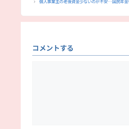
リ
個人事業主の老後資金少ないのが不安…国民年金
ー
コメントする
コ
メ
ン
ト