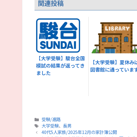
関連投稿
【大学受験】駿台全国
【大学受験】夏休み
模試の結果が返ってき
図書館に通っていま
ました
カ
受験/進路
テ
タ
大学受験
、
長男
ゴ
グ
40代5人家族/2025年12月の家計簿公開