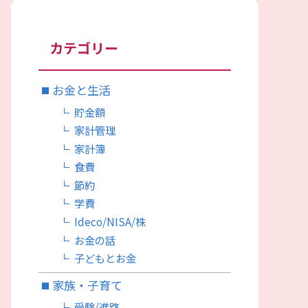
カテゴリー
お金と生活
貯金額
家計管理
家計簿
食費
節約
学費
Ideco/NISA/株
お金の話
子どもとお金
家族・子育て
受験/進路