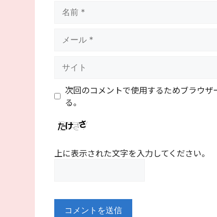
名
前
メ
ー
ル
サ
イ
ト
次回のコメントで使用するためブラウザ
る。
上に表示された文字を入力してください。