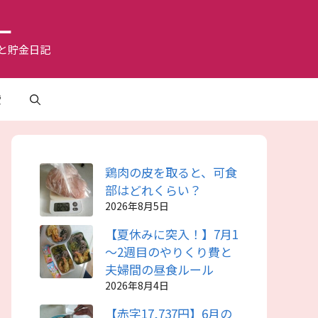
ー
と貯金日記
費
鶏肉の皮を取ると、可食
部はどれくらい？
2026年8月5日
【夏休みに突入！】7月1
～2週目のやりくり費と
夫婦間の昼食ルール
2026年8月4日
【赤字17,737円】6月の