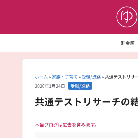
コ
ン
テ
ン
ツ
へ
貯金額
ス
キ
ッ
プ
ホーム
»
家族・子育て
»
受験/進路
»
共通テストリサ
カ
2026年1月24日
受験/進路
テ
共通テストリサーチの
ゴ
リ
ー
＊当ブログは広告を含みます。