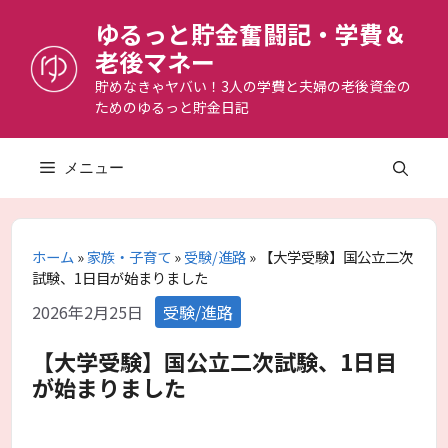
コ
ゆるっと貯金奮闘記・学費＆
ン
老後マネー
テ
ン
貯めなきゃヤバい！3人の学費と夫婦の老後資金の
ためのゆるっと貯金日記
ツ
へ
ス
メニュー
キ
ッ
プ
ホーム
»
家族・子育て
»
受験/進路
»
【大学受験】国公立二次
試験、1日目が始まりました
カ
2026年2月25日
受験/進路
テ
ゴ
【大学受験】国公立二次試験、1日目
リ
が始まりました
ー