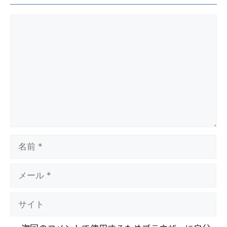
コ
メ
ン
ト
名
前
メ
ー
ル
サ
イ
ト