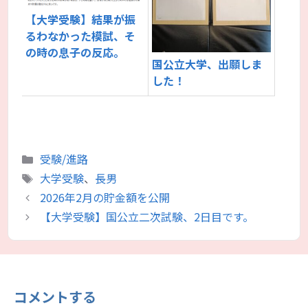
【大学受験】結果が振
るわなかった模試、そ
の時の息子の反応。
国公立大学、出願しま
した！
カ
受験/進路
テ
タ
大学受験
、
長男
ゴ
グ
2026年2月の貯金額を公開
リ
【大学受験】国公立二次試験、2日目です。
ー
コメントする