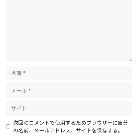
メ
ン
ト
名
前
メ
ー
ル
サ
イ
ト
次回のコメントで使用するためブラウザーに自分
の名前、メールアドレス、サイトを保存する。