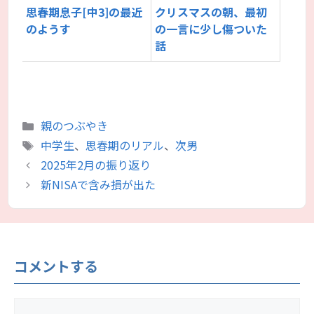
思春期息子[中3]の最近
クリスマスの朝、最初
のようす
の一言に少し傷ついた
話
カ
親のつぶやき
テ
タ
中学生
、
思春期のリアル
、
次男
ゴ
グ
2025年2月の振り返り
リ
新NISAで含み損が出た
ー
コメントする
コ