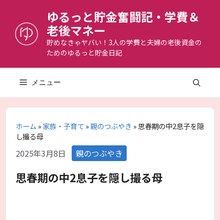
コ
ゆるっと貯金奮闘記・学費＆
ン
老後マネー
テ
ン
貯めなきゃヤバい！3人の学費と夫婦の老後資金の
ためのゆるっと貯金日記
ツ
へ
ス
メニュー
キ
ッ
プ
ホーム
»
家族・子育て
»
親のつぶやき
»
思春期の中2息子を隠
し撮る母
カ
2025年3月8日
親のつぶやき
テ
ゴ
思春期の中2息子を隠し撮る母
リ
ー