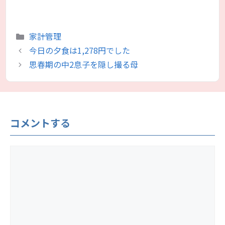
カ
家計管理
テ
今日の夕食は1,278円でした
ゴ
思春期の中2息子を隠し撮る母
リ
ー
コメントする
コ
メ
ン
ト