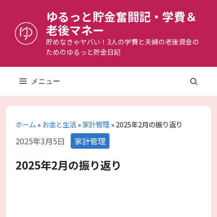
コ
ゆるっと貯金奮闘記・学費＆
ン
老後マネー
テ
ン
貯めなきゃヤバい！3人の学費と夫婦の老後資金の
ためのゆるっと貯金日記
ツ
へ
ス
メニュー
キ
ッ
プ
ホーム
»
お金と生活
»
家計管理
»
2025年2月の振り返り
カ
2025年3月5日
家計管理
テ
ゴ
2025年2月の振り返り
リ
ー