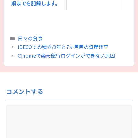
順までを記録します。
カ
日々の食事
テ
IDECOでの積立/3年と7ヶ月目の資産残高
ゴ
Chromeで楽天銀行ログインができない原因
リ
ー
コメントする
コ
メ
ン
ト