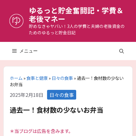
コ
ゆるっと貯金奮闘記・学費＆
ン
老後マネー
テ
ン
貯めなきゃヤバい！3人の学費と夫婦の老後資金の
ためのゆるっと貯金日記
ツ
へ
ス
メニュー
キ
ッ
プ
ホーム
»
食事と健康
»
日々の食事
»
過去一！食材数の少ない
お弁当
カ
2025年2月18日
日々の食事
テ
ゴ
過去一！食材数の少ないお弁当
リ
ー
＊当ブログは広告を含みます。