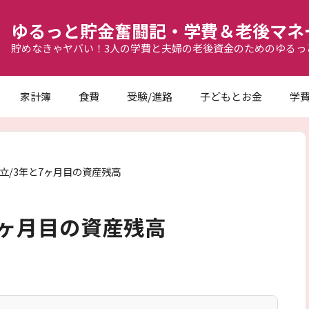
ゆるっと貯金奮闘記・学費＆老後マネ
貯めなきゃヤバい！3人の学費と夫婦の老後資金のためのゆるっ
家計簿
食費
受験/進路
子どもとお金
学
積立/3年と7ヶ月目の資産残高
と7ヶ月目の資産残高