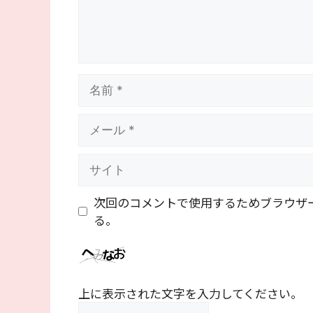
名
前
メ
ー
ル
サ
イ
ト
次回のコメントで使用するためブラウザ
る。
上に表示された文字を入力してください。