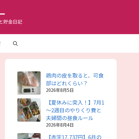
ー
と貯金日記
費
鶏肉の皮を取ると、可食
部はどれくらい？
2026年8月5日
【夏休みに突入！】7月1
～2週目のやりくり費と
夫婦間の昼食ルール
2026年8月4日
【赤字17,737円】6月の