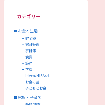
カテゴリー
お金と生活
貯金額
家計管理
家計簿
食費
節約
学費
Ideco/NISA/株
お金の話
子どもとお金
家族・子育て
受験/進路