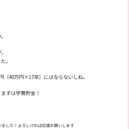
中。
が、
った。
円（40万円×17年）にはならないしね。
、まずは学費貯金！
いました！よろしければ応援お願いします