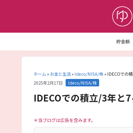
コ
ン
テ
ン
ツ
へ
貯金額
ス
キ
ッ
プ
ホーム
»
お金と生活
»
Ideco/NISA/株
»
IDECOでの
カ
2025年2月17日
Ideco/NISA/株
テ
IDECOでの積立/3年
ゴ
リ
ー
＊当ブログは広告を含みます。