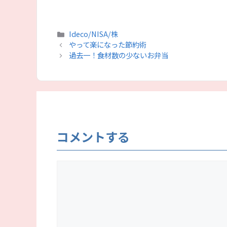
カ
Ideco/NISA/株
テ
やって楽になった節約術
ゴ
過去一！食材数の少ないお弁当
リ
ー
コメントする
コ
メ
ン
ト