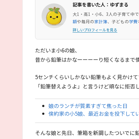
記事を書いた人：ゆずまる
大1・高1・小6、3人の子育て
額
や毎月の
家計簿
、子どもの
学費
詳しいプロフィールを見る
ただいま小6の娘、
昔から鉛筆はかなーーーーり短くなるまで
5センチくらいしかない鉛筆もよく見かけ
「鉛筆替えようよ」と言うけど頑なに拒否
娘のランチが質素すぎて焦った日
倹約家の小5娘、最近お金を投下して
そんな娘と先日、筆箱を新調したついでに