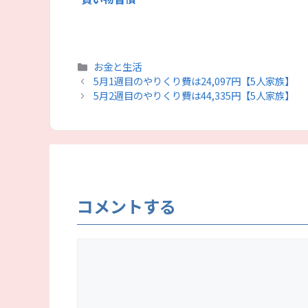
カ
お金と生活
テ
5月1週目のやりくり費は24,097円【5人家族】
ゴ
5月2週目のやりくり費は44,335円【5人家族】
リ
ー
コメントする
コ
メ
ン
ト