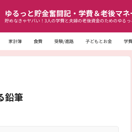
ゆるっと貯金奮闘記・学費＆老後マネ
貯めなきゃヤバい！3人の学費と夫婦の老後資金のためのゆるっ
家計簿
食費
受験/進路
子どもとお金
学
る鉛筆