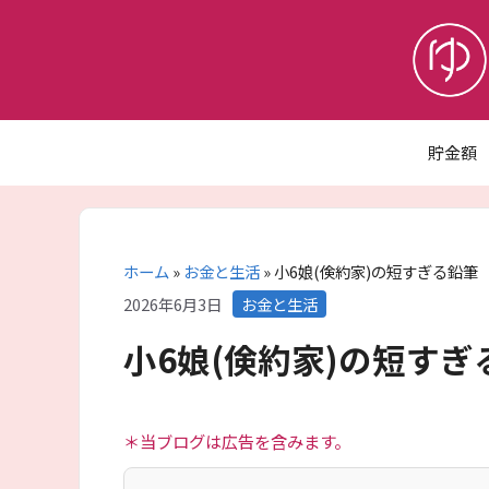
コ
ン
テ
ン
ツ
へ
貯金額
ス
キ
ッ
プ
ホーム
»
お金と生活
»
小6娘(倹約家)の短すぎる鉛筆
カ
2026年6月3日
お金と生活
テ
小6娘(倹約家)の短すぎ
ゴ
リ
ー
＊当ブログは広告を含みます。