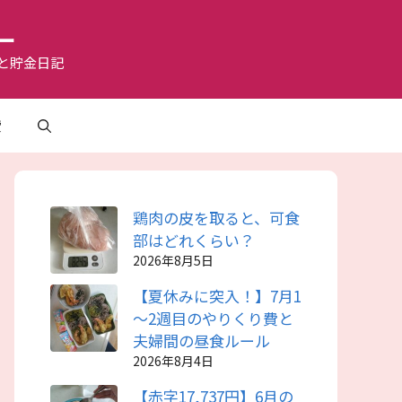
ー
と貯金日記
費
鶏肉の皮を取ると、可食
部はどれくらい？
2026年8月5日
【夏休みに突入！】7月1
～2週目のやりくり費と
夫婦間の昼食ルール
2026年8月4日
【赤字17,737円】6月の