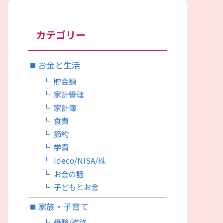
カテゴリー
お金と生活
貯金額
家計管理
家計簿
食費
節約
学費
Ideco/NISA/株
お金の話
子どもとお金
家族・子育て
受験/進路