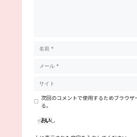
名
前
メ
ー
ル
サ
イ
ト
次回のコメントで使用するためブラウザ
る。