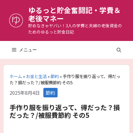
コ
ゆるっと貯金奮闘記・学費＆
ン
老後マネー
テ
ン
貯めなきゃヤバい！3人の学費と夫婦の老後資金の
ためのゆるっと貯金日記
ツ
へ
ス
メニュー
キ
ッ
プ
ホーム
»
お金と生活
»
節約
»
手作り服を振り返って、得だっ
た？損だった？/被服費節約 その5
カ
2025年8月4日
節約
テ
ゴ
手作り服を振り返って、得だった？損
リ
だった？/被服費節約 その5
ー