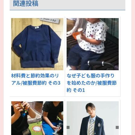
関連投稿
材料費と節約効果のリ
なぜ子ども服の手作り
アル/被服費節約 その3
を始めたのか/被服費節
約 その1