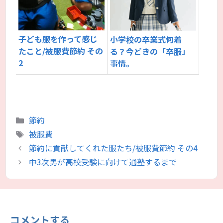
子ども服を作って感じ
小学校の卒業式何着
たこと/被服費節約 その
る？今どきの「卒服」
2
事情。
カ
節約
テ
タ
被服費
ゴ
グ
節約に貢献してくれた服たち/被服費節約 その4
リ
中3次男が高校受験に向けて通塾するまで
ー
コメントする