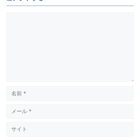
コ
メ
ン
ト
名
前
メ
ー
ル
サ
イ