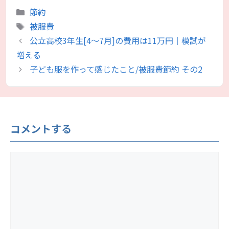
カ
節約
テ
タ
被服費
ゴ
グ
公立高校3年生[4～7月]の費用は11万円｜模試が
リ
増える
ー
子ども服を作って感じたこと/被服費節約 その2
コメントする
コ
メ
ン
ト