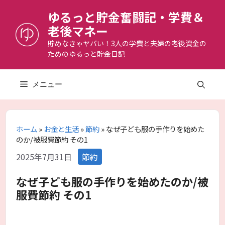
コ
ゆるっと貯金奮闘記・学費＆
ン
老後マネー
テ
ン
貯めなきゃヤバい！3人の学費と夫婦の老後資金の
ためのゆるっと貯金日記
ツ
へ
ス
メニュー
キ
ッ
プ
ホーム
»
お金と生活
»
節約
»
なぜ子ども服の手作りを始めた
のか/被服費節約 その1
カ
2025年7月31日
節約
テ
ゴ
なぜ子ども服の手作りを始めたのか/被
リ
服費節約 その1
ー