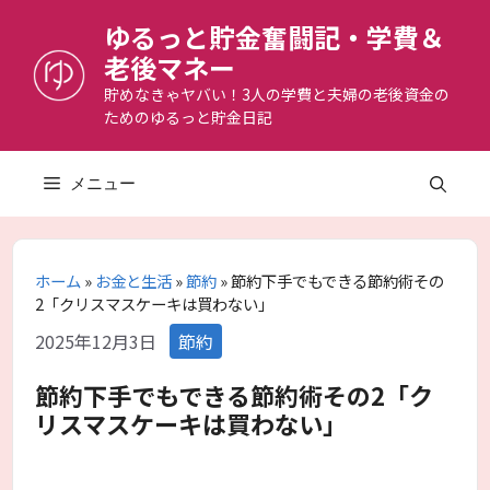
コ
ゆるっと貯金奮闘記・学費＆
ン
老後マネー
テ
ン
貯めなきゃヤバい！3人の学費と夫婦の老後資金の
ためのゆるっと貯金日記
ツ
へ
ス
メニュー
キ
ッ
プ
ホーム
»
お金と生活
»
節約
»
節約下手でもできる節約術その
2「クリスマスケーキは買わない」
カ
2025年12月3日
節約
テ
ゴ
節約下手でもできる節約術その2「ク
リ
リスマスケーキは買わない」
ー