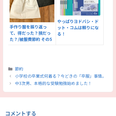
やっぱりヨドバシ・ド
手作り服を振り返っ
ット・コムは頼りにな
て、得だった？損だっ
る！
た？/被服費節約 その5
カ
節約
テ
小学校の卒業式何着る？今どきの「卒服」事情。
ゴ
中3次男、本格的な受験勉強始めました！
リ
ー
コメントする