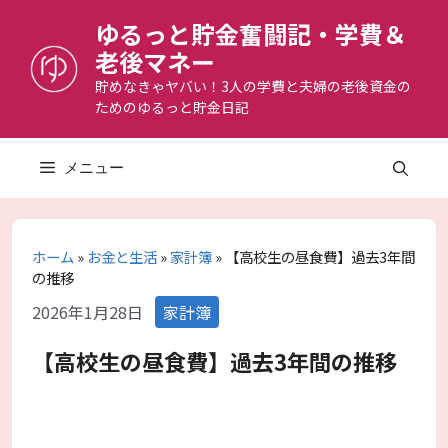
コ
ゆるっと貯金奮闘記・学費＆
ン
老後マネー
テ
ン
貯めなきゃヤバい！3人の学費と夫婦の老後資金の
ためのゆるっと貯金日記
ツ
へ
ス
メニュー
キ
ッ
プ
ホーム
»
お金と生活
»
家計簿
»
【高校生の昼食費】過去3年間
の推移
カ
2026年1月28日
家計簿
テ
ゴ
【高校生の昼食費】過去3年間の推移
リ
ー