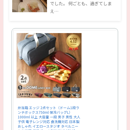
でした。 何ごとも、過ぎてしま
え…
弁当箱 エッジ 2点セット（ドーム1段ラ
ンチボックス750ml 保冷バッグL）
1000ml 以上 大容量 一段 男子 男性 大人
子供 電子レンジ対応 食洗機対応 日本製
おしゃれ イエロースタジオ タベルニー