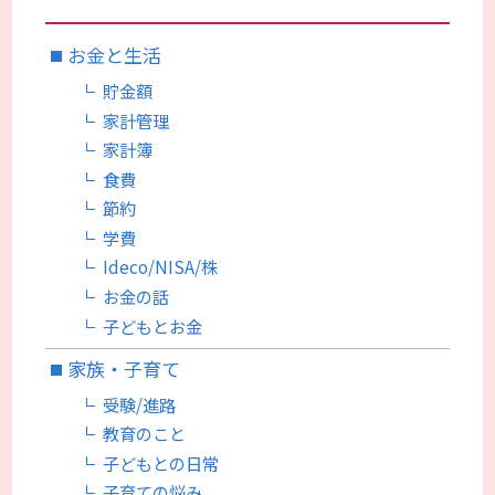
お金と生活
貯金額
家計管理
家計簿
食費
節約
学費
Ideco/NISA/株
お金の話
子どもとお金
家族・子育て
受験/進路
教育のこと
子どもとの日常
子育ての悩み