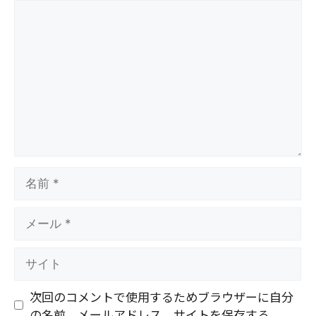
コ
メ
ン
ト
名
前
メ
ー
ル
サ
イ
ト
次回のコメントで使用するためブラウザーに自分
の名前、メールアドレス、サイトを保存する。