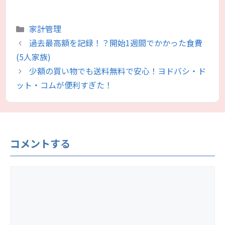
カ
家計管理
テ
過去最高額を記録！？開始1週間でかかった食費
ゴ
(5人家族)
リ
少額の買い物でも送料無料で安心！ヨドバシ・ド
ー
ット・コムが便利すぎた！
コメントする
コ
メ
ン
ト