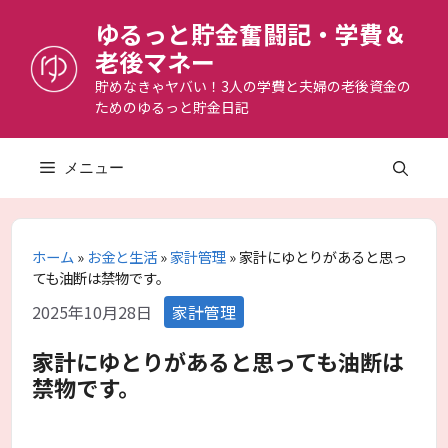
コ
ゆるっと貯金奮闘記・学費＆
ン
老後マネー
テ
ン
貯めなきゃヤバい！3人の学費と夫婦の老後資金の
ためのゆるっと貯金日記
ツ
へ
ス
メニュー
キ
ッ
プ
ホーム
»
お金と生活
»
家計管理
»
家計にゆとりがあると思っ
ても油断は禁物です。
カ
2025年10月28日
家計管理
テ
ゴ
家計にゆとりがあると思っても油断は
リ
禁物です。
ー