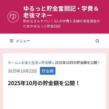
コ
ゆるっと貯金奮闘記・学費＆
ン
老後マネー
テ
ン
貯めなきゃヤバい！3人の学費と夫婦の老後資金の
ためのゆるっと貯金日記
ツ
へ
ス
メニュー
キ
ッ
プ
ホーム
»
お金と生活
»
貯金額
»
2025年10月の貯金額を公開！
カ
2025年10月22日
貯金額
テ
ゴ
2025年10月の貯金額を公開！
リ
ー