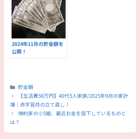
2024年11月の貯金額を
公開！
カ
貯金額
テ
【生活費58万円】40代5人家族/2025年9月の家計
ゴ
簿｜赤字翌月の立て直し！
リ
倹約家の小5娘、最近お金を投下しているものと
ー
は？