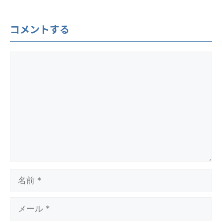
コメントする
コ
メ
ン
ト
名
前
メ
ー