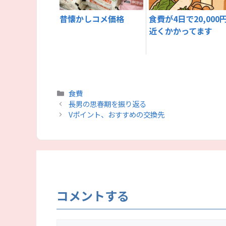
昔懐かしコメ価格
食費が4日で20,000
近くかかってます
カ
食費
テ
長男の思春期を振り返る
ゴ
Vポイント、おすすめの交換先
リ
ー
コメントする
コ