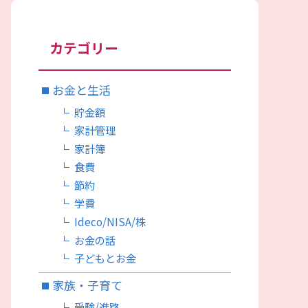
カテゴリー
お金と生活
貯金額
家計管理
家計簿
食費
節約
学費
Ideco/NISA/株
お金の話
子どもとお金
家族・子育て
受験/進路