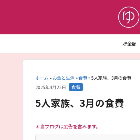
コ
ン
テ
ン
ツ
へ
貯金額
ス
キ
ッ
プ
ホーム
»
お金と生活
»
食費
»
5人家族、3月の食費
カ
2025年4月22日
食費
テ
5人家族、3月の食費
ゴ
リ
ー
＊当ブログは広告を含みます。