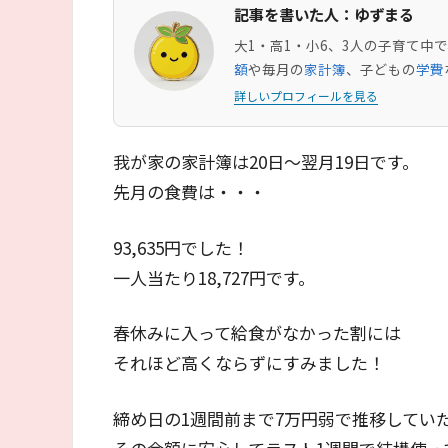
記事を書いた人：ゆずまる
大1・高1・小6、3人の子育て
額
や毎月の
家計簿
、子どもの
学費
詳しいプロフィールを見る
我が家の家計簿は20日～翌月19日です。
先月の食費は・・・
93,635円でした！
一人当たり18,727円です。
春休みに入って給食がなかった割には
それほど高くならずにすみました！
締め日の1週間前まで7万円弱で推移してい