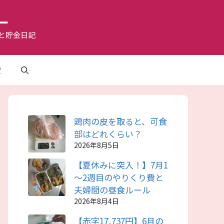
ー
と貯金日記
費
鶏肉の皮を取ると、可食
部はどれくらい？
2026年8月5日
【夏休みに突入！】7月1
～2週目のやりくり費と
夫婦間の昼食ルール
2026年8月4日
【赤字17,737円】6月の