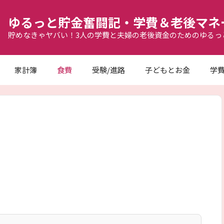
ゆるっと貯金奮闘記・学費＆老後マネ
貯めなきゃヤバい！3人の学費と夫婦の老後資金のためのゆるっ
家計簿
食費
受験/進路
子どもとお金
学