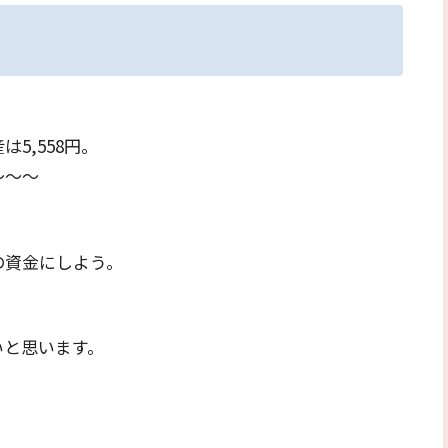
5,558円。
～～～
の資金にしよう。
いと思います。