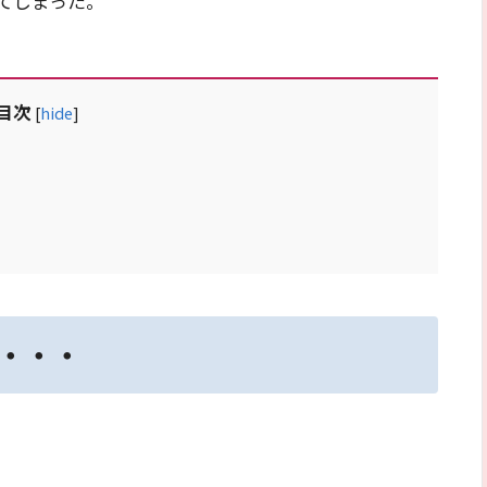
てしまった。
目次
[
hide
]
・・・